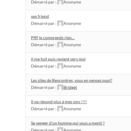
Démarré par :
Anonyme
sex friend
Démarré par :
Anonyme
Pfff je comprends rien…
Démarré par :
Anonyme
il me fuit puis revient vers moi
Démarré par :
Anonyme
Les sites de Rencontres, vous en pensez quoi?
Démarré par :
Bridget
Il ne répond plus à mes sms !!!!
Démarré par :
Anonyme
Se venger d’un homme qui vous a menti ?
Démarré par :
Anonyme