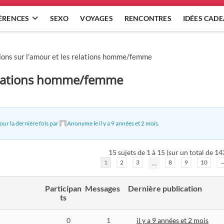
ÈRENCES
SEXO
VOYAGES
RENCONTRES
IDÉES CAD
ions sur l’amour et les relations homme/femme
 relations homme/femme
our la dernière fois par
Anonyme
le
il y a 9 années et 2 mois
.
15 sujets de 1 à 15 (sur un total de 14
1
2
3
…
8
9
10
Participan
Messages
Dernière publication
ts
0
1
il y a 9 années et 2 mois