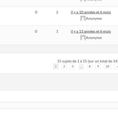
0
2
il y a 10 années et 6 mois
Anonyme
0
1
il y a 13 années et 6 mois
Anonyme
15 sujets de 1 à 15 (sur un total de 14
1
2
3
…
8
9
10