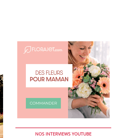
NOS INTERVIEWS YOUTUBE