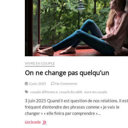
?
VIVRE EN COUPLE
On ne change pas quelqu’un
3 juin 2025
No Comments
couple difference
couple durable
vivre en couple
3 juin 2025 Quand il est question de nos relations, il es
fréquent d’entendre des phrases comme « je vais le
changer » « elle finira par comprendre »…
On
Lire la suite
ne