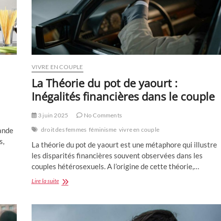
relation
?
VIVRE EN COUPLE
La Théorie du pot de yaourt :
Inégalités financières dans le couple
3 juin 2025
No Comments
ande
droit des femmes
féminisme
vivre en couple
s,
La théorie du pot de yaourt est une métaphore qui illustre
les disparités financières souvent observées dans les
couples hétérosexuels. A l’origine de cette théorie,…
La
Lire la suite
Théorie
du
pot
de