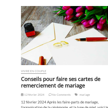
change
pas
quelqu’un
VIVRE EN COUPLE
Conseils pour faire ses cartes de
remerciement de mariage
12 février 2024
No Comments
mariage
12 février 2024 Après les faire-parts de mariage,
l’organisation de la cérémonie, et la lune de miel, voici l