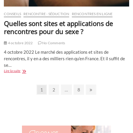
CONSEILS
RENCONTRE - SÉDUCTION
RENCONTRES EN LIGNE
Quelles sont sites et applications de
rencontres pour du sexe ?
4 octobre 2022
No Comments
4 octobre 2022 Le marché des applications et sites de
rencontres, il y en a des milliers rien qu’en France. Et il suffit de
se…
Quelles
Lire la suite
sont
sites
Pagination
et
Page
Page
Page
Next
1
2
…
8
applications
page
des
de
rencontres
publications
pour
du
sexe
?