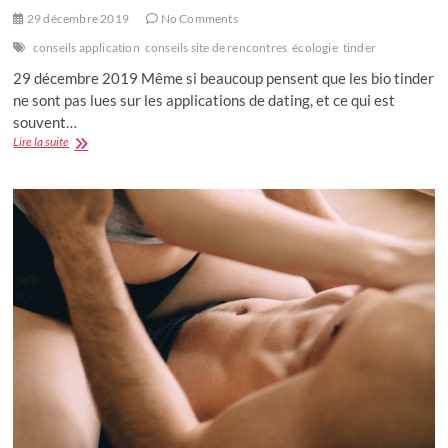
29 décembre 2019
No Comments
conseils application
conseils site de rencontres
écologie
tinder
29 décembre 2019 Même si beaucoup pensent que les bio tinder
ne sont pas lues sur les applications de dating, et ce qui est
souvent…
L’écologie
Lire la suite
et
Greta
Thunberg
:
numéro
1
dans
les
bio
tinder