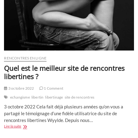
RENCONTRES EN LIGNE
Quel est le meilleur site de rencontres
libertines ?
3 octobre 2022
1 Comment
echangisme
libertin
libertinage
site de rencontres
3 octobre 2022 Cela fait déjà plusieurs années qu’on vous a
partagé le témoignage d’une fidèle utilisatrice du site de
rencontres libertines Wyylde. Depuis nous…
Quel
Lire la suite
est
le