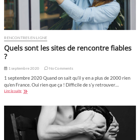
RENCONTRES EN LIGNE
Quels sont les sites de rencontre fiables
?
1 septembre 2020
No Comments
1 septembre 2020 Quand on sait qu’il y en a plus de 2000 rien
qu’en France. Oui rien que ça ! Difficile de s’y retrouver…
Quels
Lire la suite
sont
les
sites
de
rencontre
fiables
?