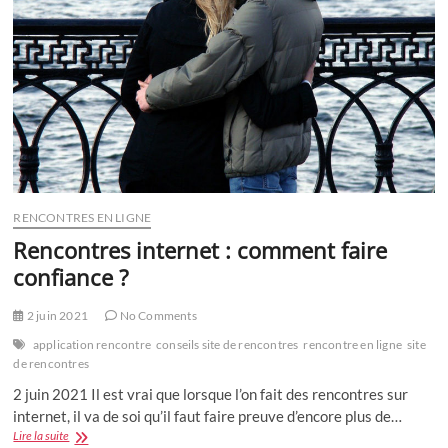
l’application
RENCONTRES EN LIGNE
Rencontres internet : comment faire
confiance ?
2 juin 2021
No Comments
application rencontre
conseils site de rencontres
rencontre en ligne
site
de rencontres
2 juin 2021 Il est vrai que lorsque l’on fait des rencontres sur
internet, il va de soi qu’il faut faire preuve d’encore plus de…
Rencontres
Lire la suite