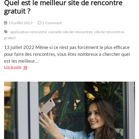
Quel est le meilleur site de rencontre
gratuit ?
13 juillet 2022
1 Comment
application rencontre
conseils site de rencontres
site de rencontres
gratuit
13 juillet 2022 Même si ce n’est pas forcément le plus efficace
pour faire des rencontres, vous êtes nombreux à chercher quel
est les meilleur…
Quel
Lire la suite
est
le
meilleur
site
de
rencontre
gratuit
?