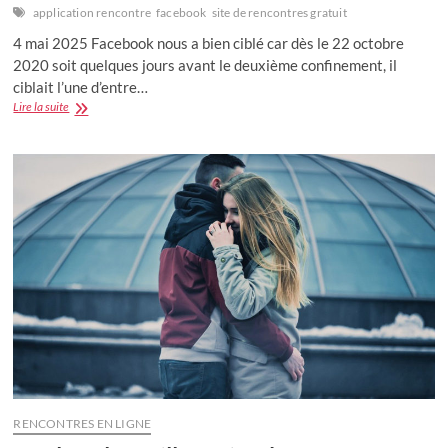
application rencontre
facebook
site de rencontres gratuit
4 mai 2025 Facebook nous a bien ciblé car dès le 22 octobre
2020 soit quelques jours avant le deuxième confinement, il
ciblait l’une d’entre…
Avis
Lire la suite
:
Facebook
Rencontres
alias
Facebook
dating
RENCONTRES EN LIGNE