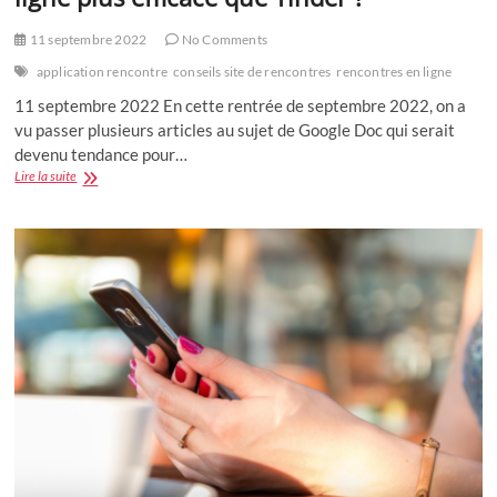
11 septembre 2022
No Comments
application rencontre
conseils site de rencontres
rencontres en ligne
11 septembre 2022 En cette rentrée de septembre 2022, on a
vu passer plusieurs articles au sujet de Google Doc qui serait
devenu tendance pour…
Google
Lire la suite
Doc
pour
faire
des
rencontres
en
ligne
plus
efficace
que
Tinder
?