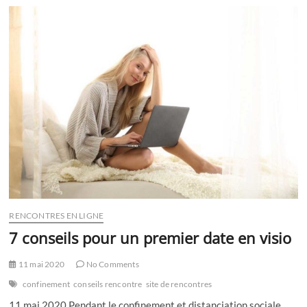
meilleur
site
de
rencontres
libertines
?
RENCONTRES EN LIGNE
7 conseils pour un premier date en visio
11 mai 2020
No Comments
confinement
conseils rencontre
site de rencontres
11 mai 2020 Pendant le confinement et distanciation sociale