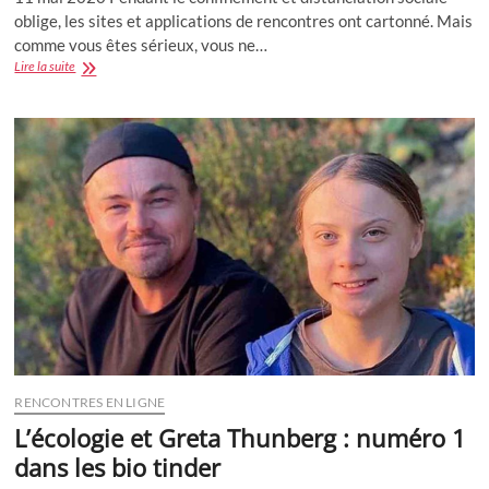
oblige, les sites et applications de rencontres ont cartonné. Mais
comme vous êtes sérieux, vous ne…
7
Lire la suite
conseils
pour
un
premier
date
en
visio
RENCONTRES EN LIGNE
L’écologie et Greta Thunberg : numéro 1
dans les bio tinder