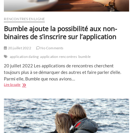
RENCONTRES EN LIGNE
Bumble ajoute la possibilité aux non-
binaires de s’inscrire sur l’application
20 juillet 2022
No Comments
application dating
application rencontres
bumble
20 juillet 2022 Les applications de rencontres cherchent
toujours plus à se démarquer des autres et faire parler d’elle.
Parmi elle, Bumble que nous avions…
Bumble
Lire la suite
ajoute
la
possibilité
aux
non-
binaires
de
s’inscrire
sur