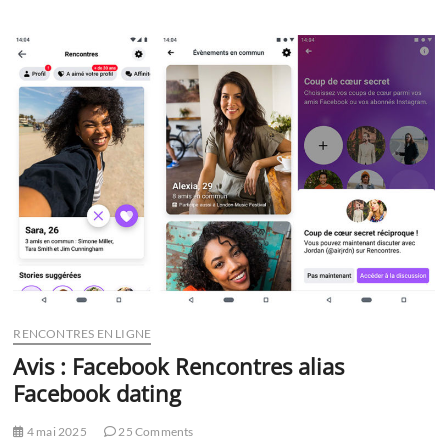
internet
:
comment
faire
confiance
?
RENCONTRES EN LIGNE
Avis : Facebook Rencontres alias
Facebook dating
4 mai 2025
25 Comments