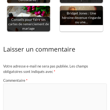
célibataires ?
?
Bridget Jones : Une
héroïne devenue ringarde
Conseils pour faire ses
ou une…
cartes de remerciement de
mariage
Laisser un commentaire
Votre adresse e-mail ne sera pas publiée.
Les champs
obligatoires sont indiqués avec
*
Commentaire
*