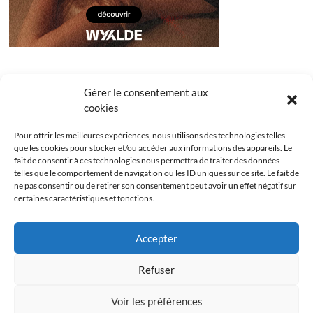
Gérer le consentement aux
cookies
Pour offrir les meilleures expériences, nous utilisons des technologies telles
que les cookies pour stocker et/ou accéder aux informations des appareils. Le
fait de consentir à ces technologies nous permettra de traiter des données
telles que le comportement de navigation ou les ID uniques sur ce site. Le fait de
ne pas consentir ou de retirer son consentement peut avoir un effet négatif sur
certaines caractéristiques et fonctions.
Facebook
Instagram
Youtube
Twitter
Accepter
Politique de confidentialité
Mentions légales
Refuser
Politique de cookies (UE)
Voir les préférences
Les Bridgets
| Designed by:
Theme Freesia
|
WordPress
| © Copyright All right