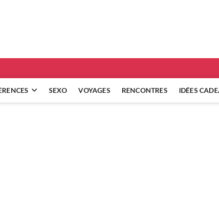
ridgets
 RÉFLEXIONS SUR NOS RELATIONS
ÈRENCES
SEXO
VOYAGES
RENCONTRES
IDÉES CAD