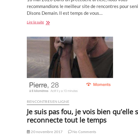
recommandions le meilleur site de rencontres pour seni
Disons Demain. Il est temps de vous…
Avis
Lire la suite
:
Disons
Demain,
site
de
rencontre
pour
plus
de
50
ans
du
groupe
Meetic
RENCONTRES EN LIGNE
Je suis pas fou, je vois bien qu’elle 
reconnecte tout le temps
20 novembre 2017
No Comments