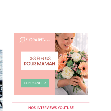
NOS INTERVIEWS YOUTUBE