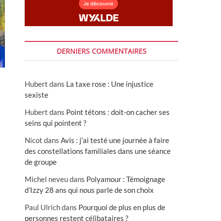
DERNIERS COMMENTAIRES
Hubert
dans
La taxe rose : Une injustice
sexiste
Hubert
dans
Point tétons : doit-on cacher ses
seins qui pointent ?
Nicot
dans
Avis : j’ai testé une journée à faire
des constellations familiales dans une séance
de groupe
Michel neveu
dans
Polyamour : Témoignage
d’Izzy 28 ans qui nous parle de son choix
Paul Ulrich
dans
Pourquoi de plus en plus de
personnes restent célibataires ?