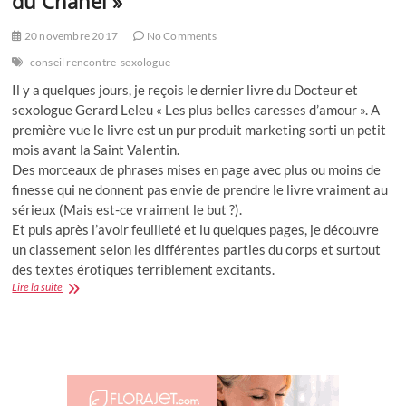
du Chanel »
20 novembre 2017
No Comments
conseil rencontre
sexologue
Il y a quelques jours, je reçois le dernier livre du Docteur et
sexologue Gerard Leleu « Les plus belles caresses d’amour ». A
première vue le livre est un pur produit marketing sorti un petit
mois avant la Saint Valentin.
Des morceaux de phrases mises en page avec plus ou moins de
finesse qui ne donnent pas envie de prendre le livre vraiment au
sérieux (Mais est-ce vraiment le but ?).
Et puis après l’avoir feuilleté et lu quelques pages, je découvre
un classement selon les différentes parties du corps et surtout
des textes érotiques terriblement excitants.
« Une
Lire la suite
caresse
sans
amour
c’est
du
Monoprix,
une