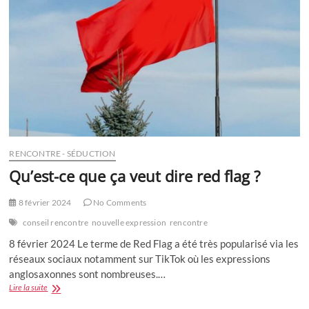
RENCONTRE - SÉDUCTION
Qu’est-ce que ça veut dire red flag ?
8 février 2024
No Comments
conseil rencontre
nouvelle expression
rencontre
8 février 2024 Le terme de Red Flag a été très popularisé via les
réseaux sociaux notamment sur TikTok où les expressions
anglosaxonnes sont nombreuses.…
Qu’est-
Lire la suite
ce