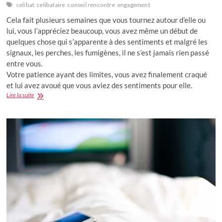
celibat
celibataire
conseil rencontre
engagement
Cela fait plusieurs semaines que vous tournez autour d’elle ou
lui, vous l’appréciez beaucoup, vous avez même un début de
quelques chose qui s’apparente à des sentiments et malgré les
signaux, les perches, les fumigènes, il ne s’est jamais rien passé
entre vous.
Votre patience ayant des limites, vous avez finalement craqué
et lui avez avoué que vous aviez des sentiments pour elle.
Il
Lire la suite
ou
elle
n’est
pas
prête
pour
une
relation