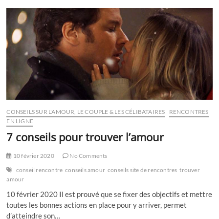
que
ça
veut
dire
red
flag
?
CONSEILS SUR L'AMOUR, LE COUPLE & LES CÉLIBATAIRES
RENCONTRES
EN LIGNE
7 conseils pour trouver l’amour
10 février 2020
No Comments
conseil rencontre
conseils amour
conseils site de rencontres
trouver
amour
10 février 2020 Il est prouvé que se fixer des objectifs et mettre
toutes les bonnes actions en place pour y arriver, permet
d’atteindre son…