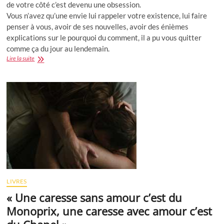
de votre côté c’est devenu une obsession.
Vous n’avez qu’une envie lui rappeler votre existence, lui faire
penser à vous, avoir de ses nouvelles, avoir des énièmes
explications sur le pourquoi du comment, il a pu vous quitter
comme ça du jour au lendemain.
Comment
Lire la suite
se
retenir
de
lui
envoyer
un
message
?
LIVRES
« Une caresse sans amour c’est du
Monoprix, une caresse avec amour c’est