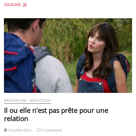
7
Lire la suite
conseils
pour
trouver
l’amour
RENCONTRE - SÉDUCTION
Il ou elle n’est pas prête pour une
relation
13 juillet 2022
5 Comments