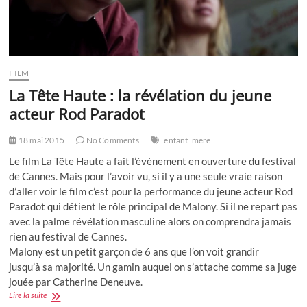
de
rationnel
ou
presque
FILM
La Tête Haute : la révélation du jeune
acteur Rod Paradot
18 mai 2015
No Comments
enfant
mere
Le film La Tête Haute a fait l’évènement en ouverture du festival
de Cannes. Mais pour l’avoir vu, si il y a une seule vraie raison
d’aller voir le film c’est pour la performance du jeune acteur Rod
Paradot qui détient le rôle principal de Malony. Si il ne repart pas
avec la palme révélation masculine alors on comprendra jamais
rien au festival de Cannes.
Malony est un petit garçon de 6 ans que l’on voit grandir
jusqu’à sa majorité. Un gamin auquel on s’attache comme sa juge
jouée par Catherine Deneuve.
La
Lire la suite
Tête