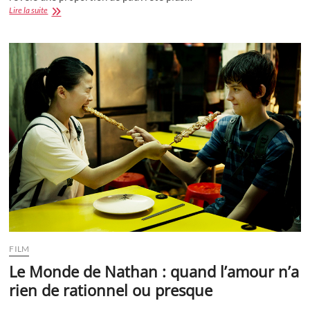
Etude
Lire la suite
:
La
difficulté
d’être
une
maman
solo
FILM
Le Monde de Nathan : quand l’amour n’a
rien de rationnel ou presque