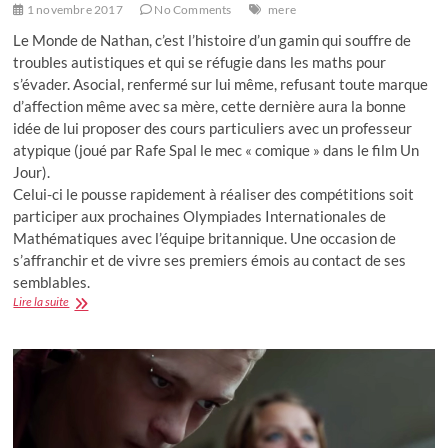
1 novembre 2017
No Comments
mere
Le Monde de Nathan, c’est l’histoire d’un gamin qui souffre de
troubles autistiques et qui se réfugie dans les maths pour
s’évader. Asocial, renfermé sur lui même, refusant toute marque
d’affection même avec sa mère, cette dernière aura la bonne
idée de lui proposer des cours particuliers avec un professeur
atypique (joué par Rafe Spal le mec « comique » dans le film Un
Jour).
Celui-ci le pousse rapidement à réaliser des compétitions soit
participer aux prochaines Olympiades Internationales de
Mathématiques avec l’équipe britannique. Une occasion de
s’affranchir et de vivre ses premiers émois au contact de ses
semblables.
Le
Lire la suite
Monde
de
Nathan
:
quand
l’amour
n’a
rien