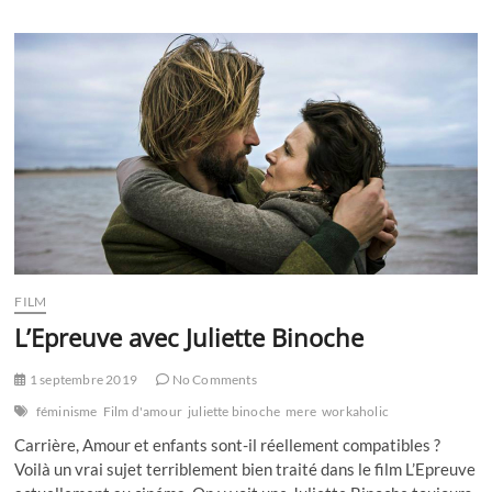
Haute
:
la
révélation
du
jeune
acteur
Rod
Paradot
FILM
L’Epreuve avec Juliette Binoche
1 septembre 2019
No Comments
féminisme
Film d'amour
juliette binoche
mere
workaholic
Carrière, Amour et enfants sont-il réellement compatibles ?
Voilà un vrai sujet terriblement bien traité dans le film L’Epreuve