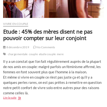
VIVRE EN COUPLE
Etude : 45% des mères disent ne pas
pouvoir compter sur leur conjoint
8 décembre 2019
No Comments
charge mentale
couple
etude couple
mere
Il y a un constat que l’on fait régulièrement auprès de la plupart
de nos amis en couple: malgré parfois un féminisme affirmé, les
femmes en font souvent plus que l’homme à la maison.
Et même si vivre en couple ce n’est pas juste ça et qu’il y a
quelques perles rares, on est pas prêtes à remettre en question
notre petit confort de vivre solo entre autres pour des raisons
comme celles là.
Etude
Lire la suite
:
45%