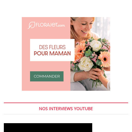
des
mères
disent
ne
pas
pouvoir
compter
sur
leur
conjoint
NOS INTERVIEWS YOUTUBE