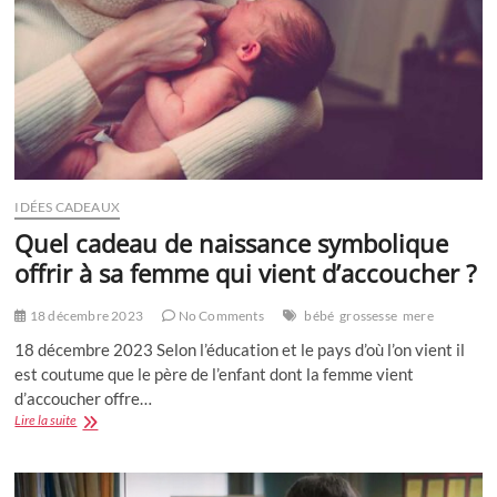
IDÉES CADEAUX
Quel cadeau de naissance symbolique
offrir à sa femme qui vient d’accoucher ?
18 décembre 2023
No Comments
bébé
grossesse
mere
18 décembre 2023 Selon l’éducation et le pays d’où l’on vient il
est coutume que le père de l’enfant dont la femme vient
d’accoucher offre…
Quel
Lire la suite
cadeau
de
naissance