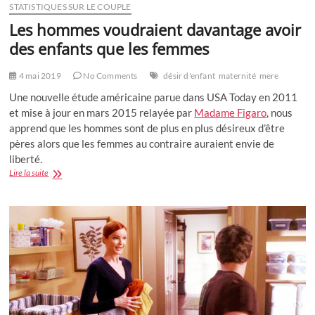
STATISTIQUES SUR LE COUPLE
Les hommes voudraient davantage avoir
des enfants que les femmes
4 mai 2019
No Comments
désir d'enfant
maternité
mere
Une nouvelle étude américaine
parue dans USA Today en 2011
et mise à jour en mars 2015
relayée par
Madame Figaro
, nous
apprend que les hommes sont de plus en plus désireux d’être
pères alors que les femmes au contraire auraient envie de
liberté.
Les
Lire la suite
hommes
voudraient
davantage
avoir
des
enfants
que
les
femmes