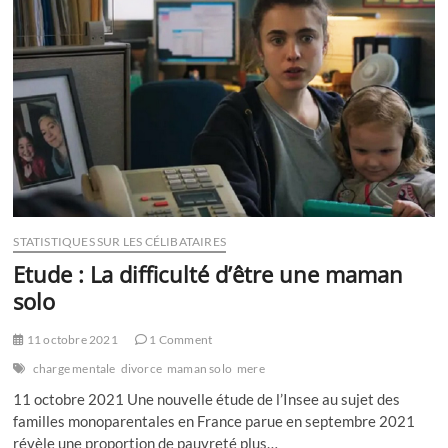
symbolique
offrir
à
sa
femme
qui
vient
d’accoucher
?
STATISTIQUES SUR LES CÉLIBATAIRES
Etude : La difficulté d’être une maman
solo
11 octobre 2021
1 Comment
charge mentale
divorce
maman solo
mere
11 octobre 2021 Une nouvelle étude de l’Insee au sujet des
familles monoparentales en France parue en septembre 2021
révèle une proportion de pauvreté plus…