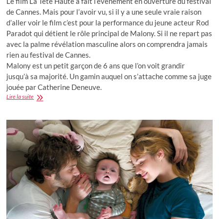
Le film La Tête Haute a fait l’évènement en ouverture du festival
de Cannes. Mais pour l’avoir vu, si il y a une seule vraie raison
d’aller voir le film c’est pour la performance du jeune acteur Rod
Paradot qui détient le rôle principal de Malony. Si il ne repart pas
avec la palme révélation masculine alors on comprendra jamais
rien au festival de Cannes.
Malony est un petit garçon de 6 ans que l’on voit grandir
jusqu’à sa majorité. Un gamin auquel on s’attache comme sa juge
jouée par Catherine Deneuve.
La
Lire la suite
Tête
Haute
:
la
révélation
du
jeune
acteur
Rod
Paradot