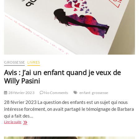
GROSSESSE
LIVRES
Avis : J’ai un enfant quand je veux de
Willy Pasini
28 février 2023
No Comments
enfant
grossesse
28 février 2023 La question des enfants est un sujet qui nous
intéresse forcément, on avait partagé le témoignage de Barbara
qui a fait des…
Avis
Lire la suite
:
J’ai
un