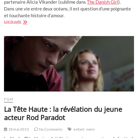
partenaire Alicia Vikander (sublime dans
The Danish Girl
).
Dans une vie entre deux océans, il est question d’une poignante
et touchante histoire d’amour.
Le
Lire la suite
film
:
Une
Vie
Entre
Deux
Océans
mais
aussi
la
vérité
et
l’amour
FILM
La Tête Haute : la révélation du jeune
acteur Rod Paradot
18 mai 2015
No Comments
enfant
mere