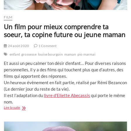
FILM
Un film pour mieux comprendre ta
soeur, ta copine future ou jeune maman
24 août 2020
1 Comment
enfant
grossesse
louise bourgoin
maman
pio marmai
Et aussi un peu calmer ton désir d’enfant… Pour diverses raisons
personnelles, il y a des films qui touchent plus que d’autres, des
films qui apportent des réponses.
Un heureux évènement en fait partie, réalisé par Rémi Bezancon
(Le dernier jour du reste de ta vie).
Il est l’adaptation du
livre d’Eliette Abecassis
qui porte le même
nom.
Un
Lire la suite
film
pour
mieux
comprendre