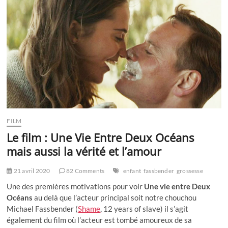
enfant
quand
je
veux
de
Willy
Pasini
FILM
Le film : Une Vie Entre Deux Océans
mais aussi la vérité et l’amour
21 avril 2020
82 Comments
enfant
fassbender
grossesse
Une des premières motivations pour voir
Une vie entre Deux
Océans
au delà que l’acteur principal soit notre chouchou
Michael Fassbender (
Shame
, 12 years of slave) il s’agit
également du film où l’acteur est tombé amoureux de sa