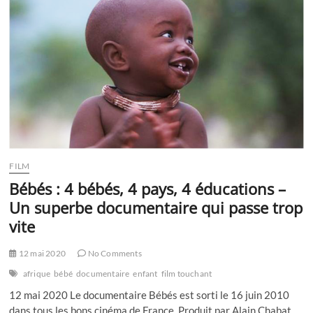
ta
soeur,
ta
copine
future
ou
jeune
maman
FILM
Bébés : 4 bébés, 4 pays, 4 éducations –
Un superbe documentaire qui passe trop
vite
12 mai 2020
No Comments
afrique
bébé
documentaire
enfant
film touchant
12 mai 2020 Le documentaire Bébés est sorti le 16 juin 2010
dans tous les bons cinéma de France. Produit par Alain Chabat,