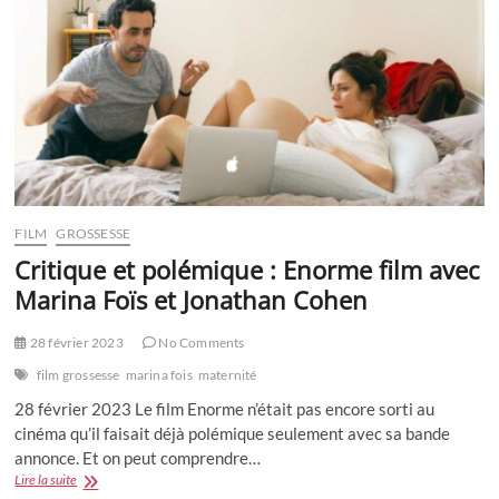
?
FILM
GROSSESSE
Critique et polémique : Enorme film avec
Marina Foïs et Jonathan Cohen
28 février 2023
No Comments
film grossesse
marina fois
maternité
28 février 2023 Le film Enorme n’était pas encore sorti au
cinéma qu’il faisait déjà polémique seulement avec sa bande
annonce. Et on peut comprendre…
Critique
Lire la suite
et