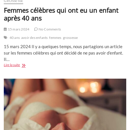
GROSSESSE
Femmes célèbres qui ont eu un enfant
après 40 ans
15 mars 2024
No Comments
40 ans
avoir des enfants
femmes
grossesse
15 mars 2024 Il y a quelques temps, nous partagions un article
sur les femmes célèbres qui ont décidé de ne pas avoir d’enfant.
Il…
Femmes
Lire la suite
célèbres
qui
ont
eu
un
enfant
après
40
ans