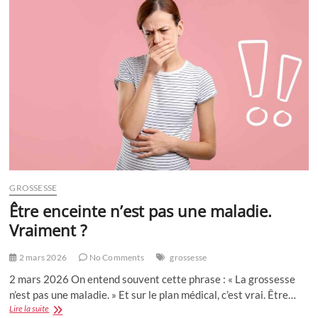
preuve
scientifique
que
notre
mère
reste
en
nous
toute
notre
vie
GROSSESSE
Être enceinte n’est pas une maladie.
Vraiment ?
2 mars 2026
No Comments
grossesse
2 mars 2026 On entend souvent cette phrase : « La grossesse
n’est pas une maladie. » Et sur le plan médical, c’est vrai. Être…
Être
Lire la suite