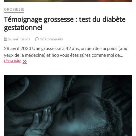
GROSSESSE
Témoignage grossesse : test du diabète
gestationnel
28 avril 2023
No Comments
28 avril 2023 Une grossesse à 42 ans, un peu de surpoids (aux
yeux de la médecine) et hop vous êtes sûres comme moi de…
Témoignage
Lire la suite
grossesse
:
test
du
diabète
gestationnel