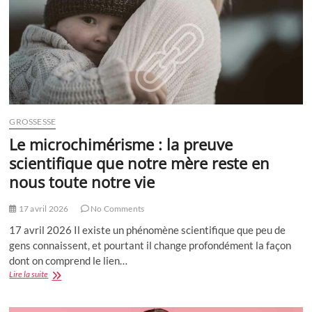
GROSSESSE
Le microchimérisme : la preuve
scientifique que notre mère reste en
nous toute notre vie
17 avril 2026
No Comments
17 avril 2026 Il existe un phénomène scientifique que peu de
gens connaissent, et pourtant il change profondément la façon
dont on comprend le lien…
Le
Lire la suite
microchimérisme
:
la