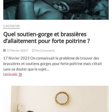
GROSSESSE
Quel soutien-gorge et brassières
d’allaitement pour forte poitrine ?
17 février 2023
No Comments
17 février 2023 On connaissait le problème de trouver des
brassières et soutiens gorges pour forte poitrine mais c’était
sans se douter que le sujet…
Quel
Lire la suite
soutien-
gorge
et
brassières
d’allaitement
pour
forte
poitrine