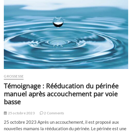
lorsqu’on
est
enceinte
?
GROSSESSE
Témoignage : Rééducation du périnée
manuel après accouchement par voie
basse
25 octobre 2023
2 Comments
25 octobre 2023 Après un accouchement, il est proposé aux
nouvelles mamans la rééducation du périnée. Le périnée est une