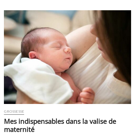
enceinte
n’est
pas
une
maladie.
Vraiment
?
GROSSESSE
Mes indispensables dans la valise de
maternité