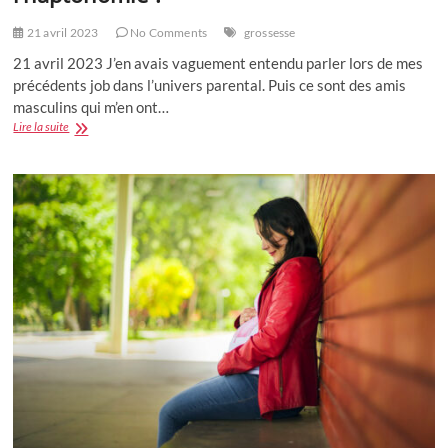
21 avril 2023
No Comments
grossesse
21 avril 2023 J’en avais vaguement entendu parler lors de mes
précédents job dans l’univers parental. Puis ce sont des amis
masculins qui m’en ont…
Témoignage
Lire la suite
:
pourquoi
faire
de
l’haptonomie
?