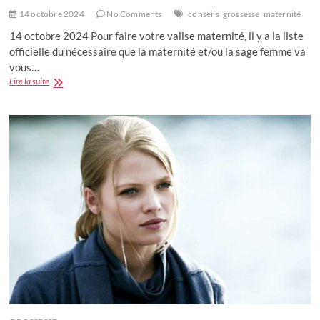
14 octobre 2024
No Comments
conseils
grossesse
maternité
14 octobre 2024 Pour faire votre valise maternité, il y a la liste
officielle du nécessaire que la maternité et/ou la sage femme va
vous…
Mes
Lire la suite
indispensables
dans
la
valise
de
maternité