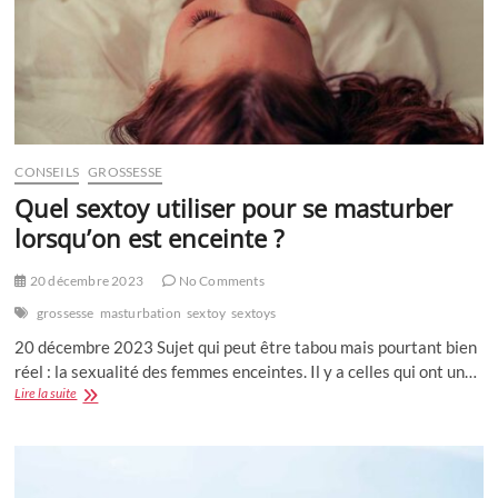
CONSEILS
GROSSESSE
Quel sextoy utiliser pour se masturber
lorsqu’on est enceinte ?
20 décembre 2023
No Comments
grossesse
masturbation
sextoy
sextoys
20 décembre 2023 Sujet qui peut être tabou mais pourtant bien
réel : la sexualité des femmes enceintes. Il y a celles qui ont un…
Quel
Lire la suite
sextoy
utiliser
pour
se
masturber