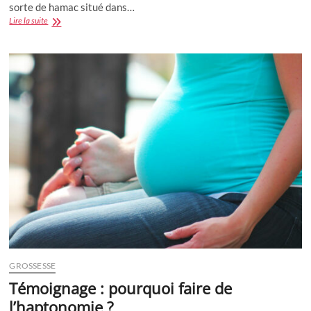
sorte de hamac situé dans…
Témoignage
Lire la suite
:
Rééducation
du
périnée
manuel
après
accouchement
par
voie
basse
GROSSESSE
Témoignage : pourquoi faire de
l’haptonomie ?