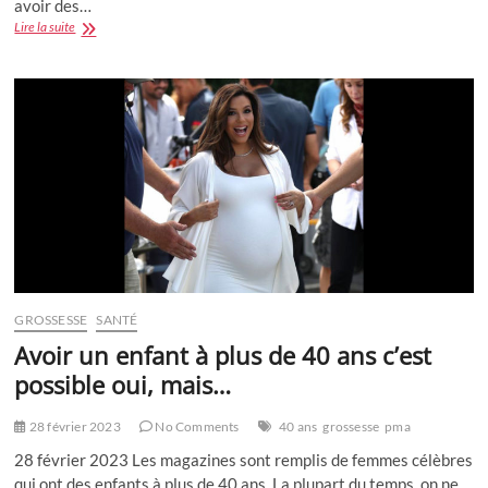
avoir des…
Quels
Lire la suite
sont
les
tests
de
grossesse
les
plus
fiables
?
GROSSESSE
SANTÉ
Avoir un enfant à plus de 40 ans c’est
possible oui, mais…
28 février 2023
No Comments
40 ans
grossesse
pma
28 février 2023 Les magazines sont remplis de femmes célèbres
qui ont des enfants à plus de 40 ans. La plupart du temps, on ne…