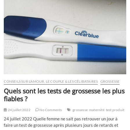
couche
et
expulsion
medicamenteuse
CONSEILS SUR L'AMOUR, LE COUPLE & LES CÉLIBATAIRES
GROSSESSE
Quels sont les tests de grossesse les plus
fiables ?
24 juillet 2022
No Comments
grossesse
maternité
test produit
24 juillet 2022 Quelle femme ne sait pas retrouver un jour à
faire un test de grossesse après plusieurs jours de retards et