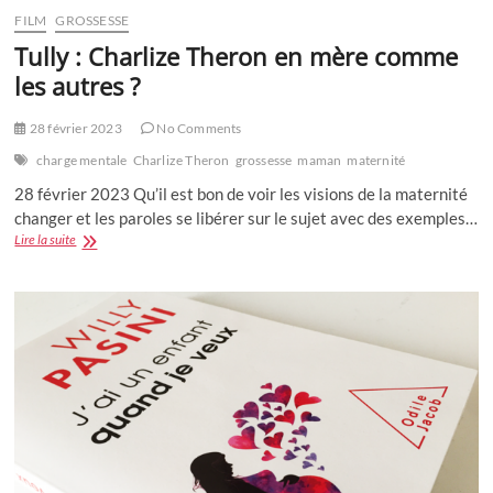
FILM
GROSSESSE
Tully : Charlize Theron en mère comme
les autres ?
28 février 2023
No Comments
charge mentale
Charlize Theron
grossesse
maman
maternité
28 février 2023 Qu’il est bon de voir les visions de la maternité
changer et les paroles se libérer sur le sujet avec des exemples…
Tully
Lire la suite
:
Charlize
Theron
en
mère
comme
les
autres
?