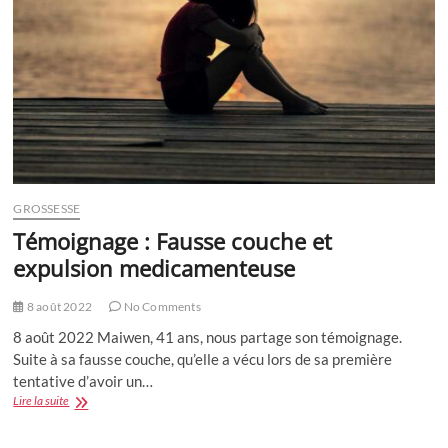
GROSSESSE
Témoignage : Fausse couche et
expulsion medicamenteuse
8 août 2022
No Comments
8 août 2022 Maiwen, 41 ans, nous partage son témoignage.
Suite à sa fausse couche, qu’elle a vécu lors de sa première
tentative d’avoir un…
Témoignage
Lire la suite
:
Fausse