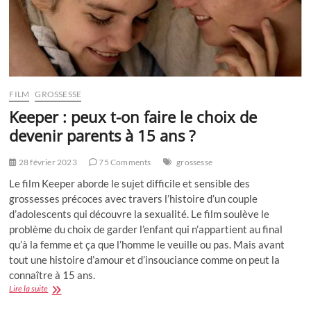
veux
de
Willy
Pasini
FILM
GROSSESSE
Keeper : peux t-on faire le choix de
devenir parents à 15 ans ?
28 février 2023
75 Comments
grossesse
Le film Keeper aborde le sujet difficile et sensible des
grossesses précoces avec travers l’histoire d’un couple
d’adolescents qui découvre la sexualité. Le film soulève le
problème du choix de garder l’enfant qui n’appartient au final
qu’à la femme et ça que l’homme le veuille ou pas. Mais avant
tout une histoire d’amour et d’insouciance comme on peut la
connaître à 15 ans.
Keeper
Lire la suite
: