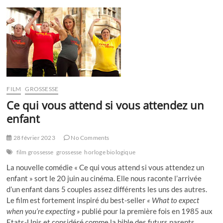
peux
t-
on
faire
le
choix
de
devenir
parents
à
FILM
GROSSESSE
15
ans
Ce qui vous attend si vous attendez un
?
enfant
28 février 2023
No Comments
film grossesse
grossesse
horloge biologique
La nouvelle comédie « Ce qui vous attend si vous attendez un
enfant » sort le 20 juin au cinéma. Elle nous raconte l’arrivée
d’un enfant dans 5 couples assez différents les uns des autres.
Le film est fortement inspiré du best-seller
« What to expect
when you’re expecting »
publié pour la première fois en 1985 aux
Etats-Unis et considéré comme la bible des futurs parents