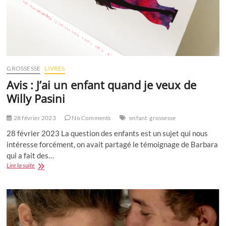
GROSSESSE
LIVRES
Avis : J’ai un enfant quand je veux de
Willy Pasini
28 février 2023
No Comments
enfant
grossesse
28 février 2023 La question des enfants est un sujet qui nous
intéresse forcément, on avait partagé le témoignage de Barbara
qui a fait des…
Avis
Lire la suite
:
J’ai
un
enfant
quand
je