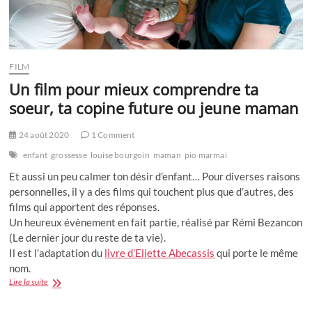
FILM
Un film pour mieux comprendre ta
soeur, ta copine future ou jeune maman
24 août 2020
1 Comment
enfant
grossesse
louise bourgoin
maman
pio marmai
Et aussi un peu calmer ton désir d’enfant… Pour diverses raisons
personnelles, il y a des films qui touchent plus que d’autres, des
films qui apportent des réponses.
Un heureux évènement en fait partie, réalisé par Rémi Bezancon
(Le dernier jour du reste de ta vie).
Il est l’adaptation du
livre d’Eliette Abecassis
qui porte le même
nom.
Un
Lire la suite
film
pour