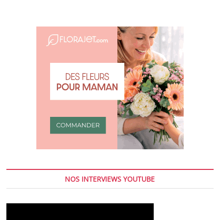
mieux
comprendre
ta
soeur,
ta
copine
future
ou
jeune
maman
NOS INTERVIEWS YOUTUBE