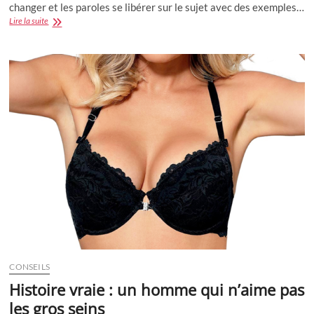
changer et les paroles se libérer sur le sujet avec des exemples…
Tully
Lire la suite
:
Charlize
Theron
en
mère
comme
les
autres
?
CONSEILS
Histoire vraie : un homme qui n’aime pas
les gros seins