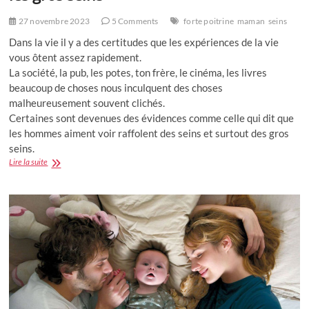
27 novembre 2023
5 Comments
forte poitrine
maman
seins
Dans la vie il y a des certitudes que les expériences de la vie
vous ôtent assez rapidement.
La société, la pub, les potes, ton frère, le cinéma, les livres
beaucoup de choses nous inculquent des choses
malheureusement souvent clichés.
Certaines sont devenues des évidences comme celle qui dit que
les hommes aiment voir raffolent des seins et surtout des gros
seins.
Histoire
Lire la suite
vraie
:
un
homme
qui
n’aime
pas
les
gros
seins