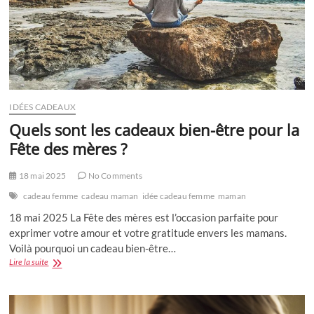
IDÉES CADEAUX
Quels sont les cadeaux bien-être pour la
Fête des mères ?
18 mai 2025
No Comments
cadeau femme
cadeau maman
idée cadeau femme
maman
18 mai 2025 La Fête des mères est l’occasion parfaite pour
exprimer votre amour et votre gratitude envers les mamans.
Voilà pourquoi un cadeau bien-être…
Quels
Lire la suite
sont
les
cadeaux
bien-