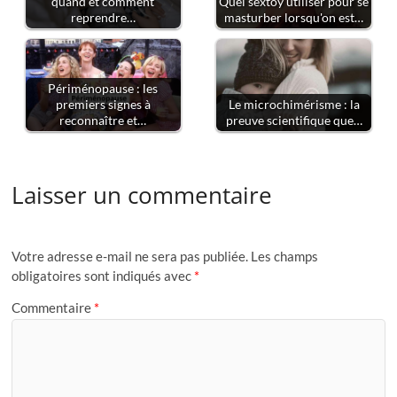
quand et comment
Quel sextoy utiliser pour se
reprendre…
masturber lorsqu'on est…
Périménopause : les
premiers signes à
Le microchimérisme : la
reconnaître et…
preuve scientifique que…
Laisser un commentaire
Votre adresse e-mail ne sera pas publiée.
Les champs
obligatoires sont indiqués avec
*
Commentaire
*