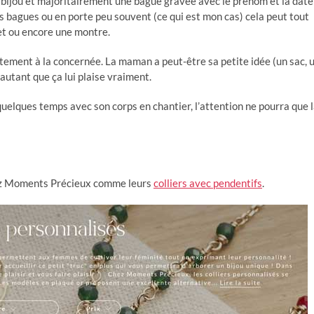
bijou et majoritairement une bague gravée avec le prénom et la date
es bagues ou en porte peu souvent (ce qui est mon cas) cela peut tout
let ou encore une montre.
ectement à la concernée. La maman a peut-être sa petite idée (un sac, 
 autant que ça lui plaise vraiment.
uelques temps avec son corps en chantier, l’attention ne pourra que 
ez Moments Précieux comme leurs
colliers avec pendentifs
.