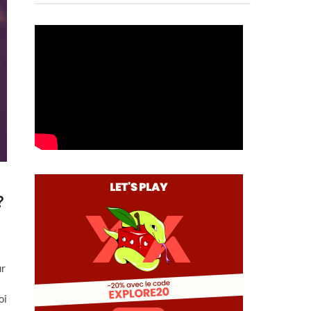
?
ur
oi