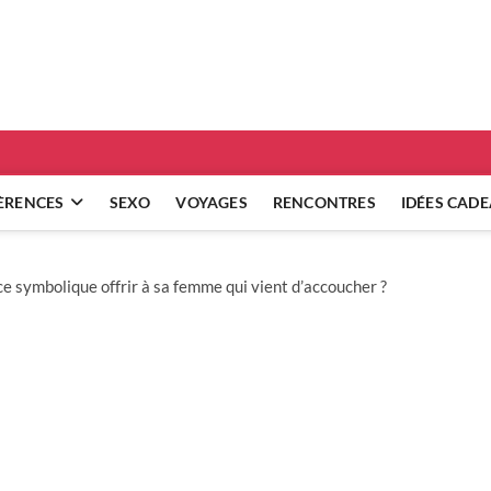
ridgets
 RÉFLEXIONS SUR NOS RELATIONS
ÈRENCES
SEXO
VOYAGES
RENCONTRES
IDÉES CAD
e symbolique offrir à sa femme qui vient d’accoucher ?