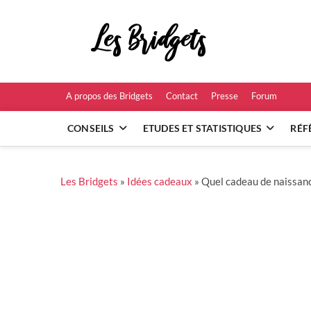
Skip
to
Les B
content
RÉFÉRENCES ET
A propos des Bridgets
Contact
Presse
Forum
CONSEILS
ETUDES ET STATISTIQUES
RÉF
Les Bridgets
»
Idées cadeaux
»
Quel cadeau de naissanc