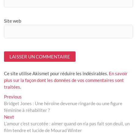
Site web
Ce site utilise Akismet pour réduire les indésirables.
En savoir
plus sur la façon dont les données de vos commentaires sont
traitées
.
Navigation
Previous
Previous
post:
Bridget Jones : Une héroïne devenue ringarde ou une figure
de
féminine à réhabiliter ?
l’article
Next
Next
post:
L’amour c’est surcotée : aimer quand on n’a pas fait son deuil, un
film tendre et lucide de Mourad Winter