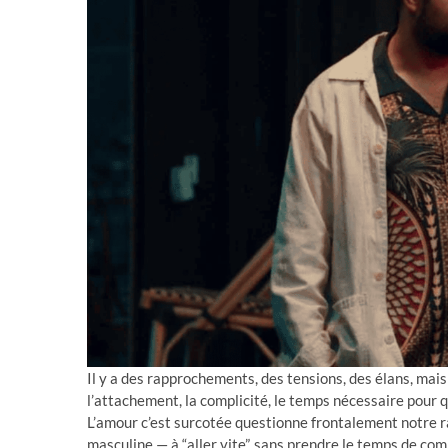
Il y a des rapprochements, des tensions, des élans, mais 
l’attachement, la complicité, le temps nécessaire pour q
L’amour c’est surcotée questionne frontalement notre ra
masculine — à “aller vite”, sans prendre le temps de co