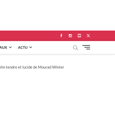
Facebook
Instagram
Youtube
Twitter
M
EAUX
ACTU
e
n
u
n film tendre et lucide de Mourad Winter
B
u
t
t
o
n