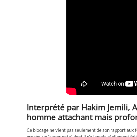
Interprété par Hakim Jemili, A
homme attachant mais profo
Ce blocage ne vient pas seulement de son rapport aux f
proche, un “super pote”, dont il n’a jamais réellement fait 