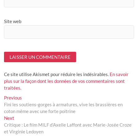
Site web
Ce site utilise Akismet pour réduire les indésirables.
En savoir
plus sur la façon dont les données de vos commentaires sont
traitées
.
Navigation
Previous
Previous
post:
Fini les soutiens-gorges à armatures, vive les brassières en
de
coton même avec une forte poitrine
l’article
Next
Next
post:
Critique : Le film MILF d’Axelle Laffont avec Marie-Josée Croze
et Virginie Ledoyen