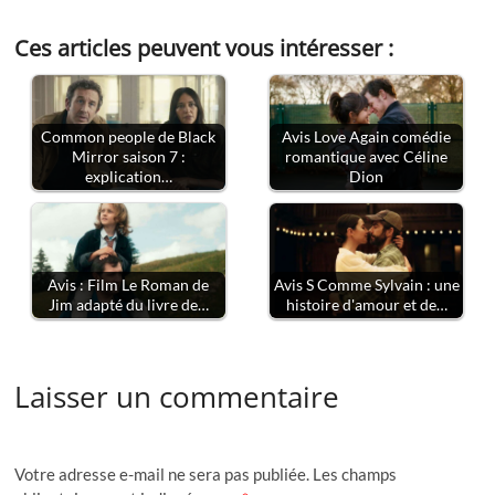
Ces articles peuvent vous intéresser :
Common people de Black
Avis Love Again comédie
Mirror saison 7 :
romantique avec Céline
explication…
Dion
Avis : Film Le Roman de
Avis S Comme Sylvain : une
Jim adapté du livre de…
histoire d'amour et de…
Laisser un commentaire
Votre adresse e-mail ne sera pas publiée.
Les champs