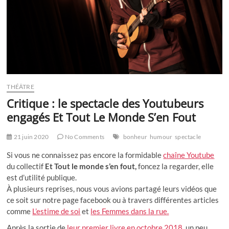
THÉÂTRE
Critique : le spectacle des Youtubeurs
engagés Et Tout Le Monde S’en Fout
21 juin 2020
No Comments
bonheur
humour
spectacle
Si vous ne connaissez pas encore la formidable
chaîne Youtube
du collectif
Et Tout le monde s’en fout,
foncez la regarder, elle
est d’utilité publique.
À plusieurs reprises, nous vous avions partagé leurs vidéos que
ce soit sur notre page facebook ou à travers différentes articles
comme
L’estime de soi
et
les Femmes dans la rue.
Après la sortie de
leur premier livre en octobre 2018
, un peu