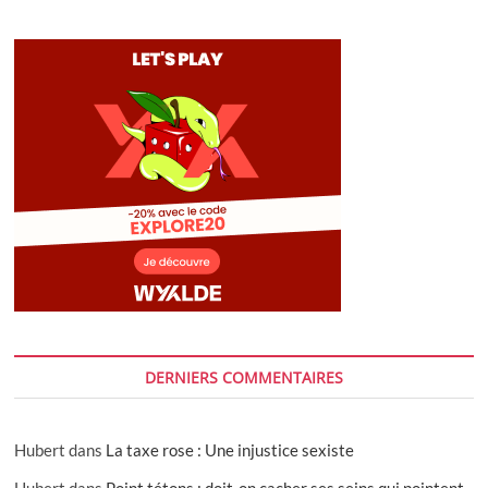
DERNIERS COMMENTAIRES
Hubert
dans
La taxe rose : Une injustice sexiste
Hubert
dans
Point tétons : doit-on cacher ses seins qui pointent