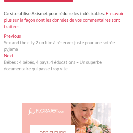
Ce site utilise Akismet pour réduire les indésirables.
En savoir
plus sur la façon dont les données de vos commentaires sont
traitées
.
Navigation
Previous
Previous
post:
Sex and the city 2 un film à réserver juste pour une soirée
de
pyjama
l’article
Next
Next
post:
Bébés : 4 bébés, 4 pays, 4 éducations – Un superbe
documentaire qui passe trop vite