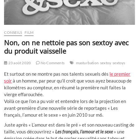
CONSEILS
FILM
Non, on ne nettoie pas son sextoy avec
du produit vaisselle
23 août 2020
No Comments
masturbation
sextoy
sextoys
Et surtout on ne montre pas nos talents sexuels dés
le premier
soir
à un homme, par peur qu’il croit que vous ayez beaucoup de
kilomètres au compteur, en résumé la première nuit faites la
vierge effarouchée.
Voilà ce que l’on a pu voir et entendre lors de la projection en
avant-première d’une nouvelle série de reportages « Les
français, l’amour et le sexe » en juin 2010 sur m6.
Juste après « L’amour est dans le pré » et son nouveau casting de
taille, vous découvrirez «
Les français, l’amour et le sexe
» une
émission créée dans le but de parler sexualité sans tabou et