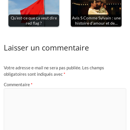
Qu'est-ce que ça veut dire
Avis S Comme Sylvain : une
red flag ?
histoire d'amour et de…
Laisser un commentaire
Votre adresse e-mail ne sera pas publiée.
Les champs
obligatoires sont indiqués avec
*
Commentaire
*