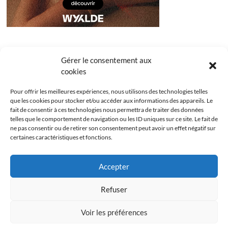
Gérer le consentement aux
cookies
Pour offrir les meilleures expériences, nous utilisons des technologies telles
que les cookies pour stocker et/ou accéder aux informations des appareils. Le
fait de consentir à ces technologies nous permettra de traiter des données
telles que le comportement de navigation ou les ID uniques sur ce site. Le fait de
ne pas consentir ou de retirer son consentement peut avoir un effet négatif sur
certaines caractéristiques et fonctions.
Facebook
Instagram
Youtube
Twitter
Accepter
Politique de confidentialité
Mentions légales
Refuser
Politique de cookies (UE)
Voir les préférences
Les Bridgets
| Designed by:
Theme Freesia
|
WordPress
| © Copyright All right
reserved