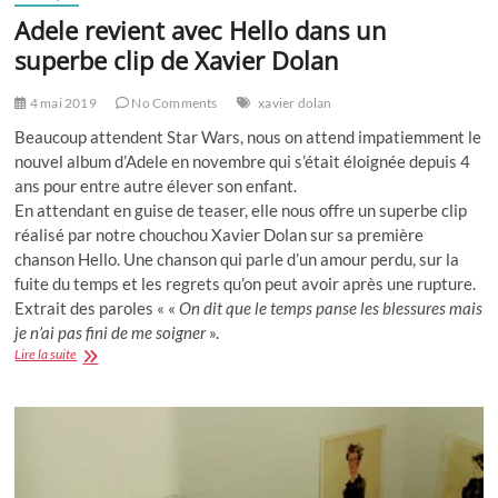
Adele revient avec Hello dans un
superbe clip de Xavier Dolan
4 mai 2019
No Comments
xavier dolan
Beaucoup attendent Star Wars, nous on attend impatiemment le
nouvel album d’Adele en novembre qui s’était éloignée depuis 4
ans pour entre autre élever son enfant.
En attendant en guise de teaser, elle nous offre un superbe clip
réalisé par notre chouchou Xavier Dolan sur sa première
chanson Hello. Une chanson qui parle d’un amour perdu, sur la
fuite du temps et les regrets qu’on peut avoir après une rupture.
Extrait des paroles « «
On dit que le temps panse les blessures mais
je n’ai pas fini de me soigner
».
Adele
Lire la suite
revient
avec
Hello
dans
un
superbe
clip