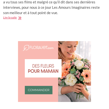
a vu tous ses films et malgré ce qu’il dit dans ses dernières
interviews, pour nous à ce jour Les Amours Imaginaires reste
son meilleur et à tout point de vue.
AVIS
Lire la suite
:
Les
Amours
Imaginaires,
meilleur
film
de
Xavier
Dolan