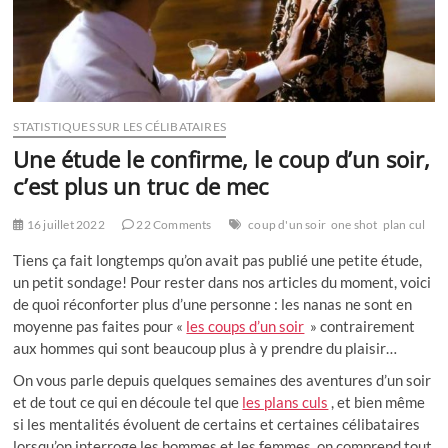
STATISTIQUES SUR LES CÉLIBATAIRES
Une étude le confirme, le coup d’un soir,
c’est plus un truc de mec
16 juillet 2022
22 Comments
coup d'un soir
one shot
plan cul
Tiens ça fait longtemps qu’on avait pas publié une petite étude,
un petit sondage! Pour rester dans nos articles du moment, voici
de quoi réconforter plus d’une personne : les nanas ne sont en
moyenne pas faites pour «
les coups d’un soir
» contrairement
aux hommes qui sont beaucoup plus à y prendre du plaisir…
On vous parle depuis quelques semaines des aventures d’un soir
et de tout ce qui en découle tel que
les plans culs
, et bien même
si les mentalités évoluent de certains et certaines célibataires
lorsqu’on interroge les hommes et les femmes, on comprend tout