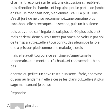
charmant recontré sur le fait, une discussion agreable et
puis direction la chambre et hop ujne petite partie de jambe
en l’air…le mec etait bon, bien embré…ça lui a plus…elle
s’eatit juré de ne plsu recommencé…une semaine plus
tard..hop ! elle a recraqué…un second, puis un troisième
puis est venue sa fringale de cul..plus de 40 plus culs en 3
mois et demi, deux ou rois mecs par smeaine voir un par soi
de temsp a autre…elle a totu connu, des pleurs, de la joie,
elle a pris son pied comme une malade je crois
mais elle avait toujours ce sentimen d’amertume le
lendemain…elle montait très haut…et redescendait bien
bas
enorme ou petite, un sexe restait un sexe…froid, anonyme…
du jour au lendemain elle a cessé les plans cul…elle est plus
sage maintenant je pense
Répondre
glm
dit :