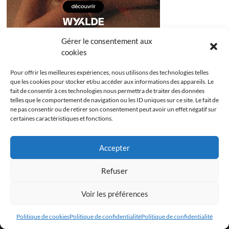
Gérer le consentement aux
cookies
Pour offrir les meilleures expériences, nous utilisons des technologies telles
que les cookies pour stocker et/ou accéder aux informations des appareils. Le
fait de consentir à ces technologies nous permettra de traiter des données
telles que le comportement de navigation ou les ID uniques sur ce site. Le fait de
ne pas consentir ou de retirer son consentement peut avoir un effet négatif sur
certaines caractéristiques et fonctions.
Accepter
Facebook
Instagram
Youtube
Twitter
Refuser
Politique de confidentialité
Mentions légales
Voir les préférences
Politique de cookies (UE)
Politique de cookies
Politique de confidentialité
Politique de confidentialité
Les Bridgets
| Designed by:
Theme Freesia
|
WordPress
| © Copyright All right