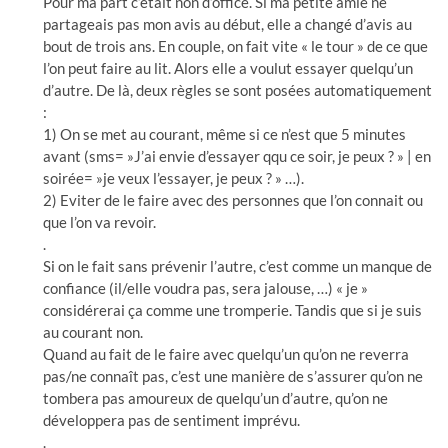
Pour ma part c’était non d’office. Si ma petite amie ne
partageais pas mon avis au début, elle a changé d’avis au
bout de trois ans. En couple, on fait vite « le tour » de ce que
l’on peut faire au lit. Alors elle a voulut essayer quelqu’un
d’autre. De là, deux règles se sont posées automatiquement
:
1) On se met au courant, même si ce n’est que 5 minutes
avant (sms= »J’ai envie d’essayer qqu ce soir, je peux ? » | en
soirée= »je veux l’essayer, je peux ? » …).
2) Eviter de le faire avec des personnes que l’on connait ou
que l’on va revoir.
.
Si on le fait sans prévenir l’autre, c’est comme un manque de
confiance (il/elle voudra pas, sera jalouse, …) « je »
considérerai ça comme une tromperie. Tandis que si je suis
au courant non.
Quand au fait de le faire avec quelqu’un qu’on ne reverra
pas/ne connaît pas, c’est une manière de s’assurer qu’on ne
tombera pas amoureux de quelqu’un d’autre, qu’on ne
développera pas de sentiment imprévu.
.