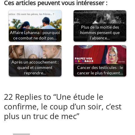
Ces articles peuvent vous intéresser :
Plus de la moitié des
Affaire Lyhanna : pourquoi
hommes pensent que
ce combat ne doit pas…
l'absence…
Après un accouchement :
quand et comment
Cancer des testicules : le
reprendre…
cancer le plus fréquent…
22 Replies to “Une étude le
confirme, le coup d’un soir, c’est
plus un truc de mec”