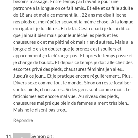
besoins massage.. Entre temps j’ai travaillé pour une
patronne a la longue on ce fait amis.. Et elle et sa fille adulte
de 18 ans et moi a ce moment là… 22 ans me disait leche
nos pieds et me répéter souvent la même chose.. A la longue
en rigolant je lui dit ok.. Et de là.. Cest reparti je lui ai dit ce
que j aimait bien mais pour leur léché les pieds et les
chaussures ok et me piétiné ok mais rien d autres.. Mais a la
longue elle e s’en douter que je prenez c’est souliers et
apparemment ça la dérange pas.. Et apres le temps passe et
je change de boulot.. Et depuis ce temps je doit allé chez des
escortes privé des pieds, chaussures féminins jen ai eu..
Jusqu’à ce jour… Et je pratique encore régulièrement.. Plus..
Divers sexe comme tout le monde.. Sinon on reste focaliser
sur les pieds, chaussures.. Si des gens sont comme moi… Le
fetichismes est encore mal vue.. Au niveau des pieds,
chaussures malgré que plein de femmes aiment très bien..
Mais ne le disent pas trop..
Répondre
Symon
dit :