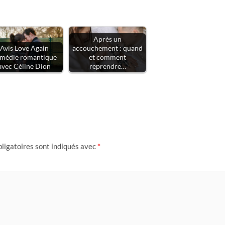
Après un
Avis Love Again
accouchement : quand
médie romantique
et comment
avec Céline Dion
reprendre…
ligatoires sont indiqués avec
*