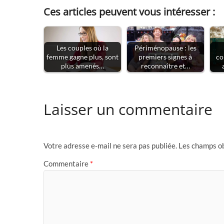
Ces articles peuvent vous intéresser :
Les couples où la
Périménopause : les
femme gagne plus, sont
premiers signes à
co
plus amenés…
reconnaître et…
Laisser un commentaire
Votre adresse e-mail ne sera pas publiée.
Les champs ob
Commentaire
*