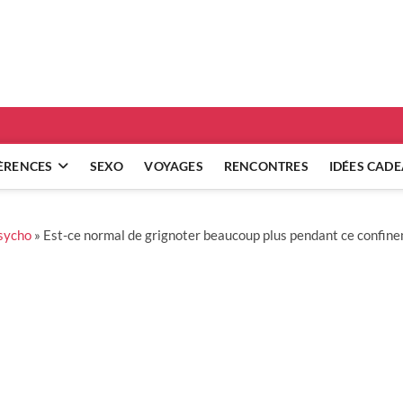
ridgets
 RÉFLEXIONS SUR NOS RELATIONS
ÈRENCES
SEXO
VOYAGES
RENCONTRES
IDÉES CAD
sycho
»
Est-ce normal de grignoter beaucoup plus pendant ce confine