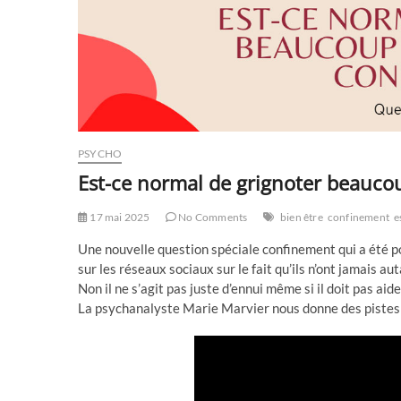
PSYCHO
Est-ce normal de grignoter beauco
17 mai 2025
No Comments
bien être
confinement
e
Une nouvelle question spéciale confinement qui a été po
sur les réseaux sociaux sur le fait qu’ils n’ont jamais a
Non il ne s’agit pas juste d’ennui même si il doit pas aide
La psychanalyste Marie Marvier nous donne des pistes d