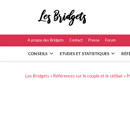
Skip
to
Les B
content
RÉFÉRENCES ET
A propos des Bridgets
Contact
Presse
Forum
CONSEILS
ETUDES ET STATISTIQUES
RÉF
Les Bridgets
»
Références sur le couple et le célibat
»
P