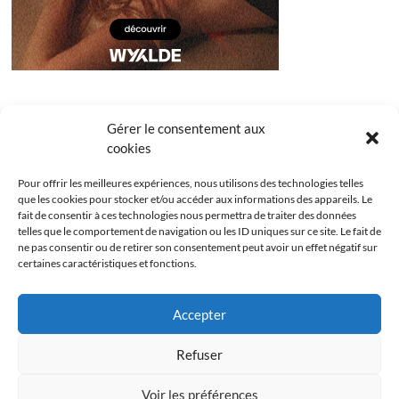
Gérer le consentement aux
cookies
Pour offrir les meilleures expériences, nous utilisons des technologies telles
que les cookies pour stocker et/ou accéder aux informations des appareils. Le
fait de consentir à ces technologies nous permettra de traiter des données
telles que le comportement de navigation ou les ID uniques sur ce site. Le fait de
ne pas consentir ou de retirer son consentement peut avoir un effet négatif sur
certaines caractéristiques et fonctions.
Facebook
Instagram
Youtube
Twitter
Accepter
Politique de confidentialité
Mentions légales
Refuser
Politique de cookies (UE)
Voir les préférences
Les Bridgets