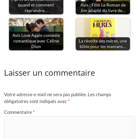
quand et comment
Avis : Film Le Roman de
reprendre…
Jim adapté du livre de…
Avis Love Again comédie
romantique avec Céline
La révolte des mères, une
Dion
bible pour les mamans…
Laisser un commentaire
Votre adresse e-mail ne sera pas publiée.
Les champs
obligatoires sont indiqués avec
*
Commentaire
*