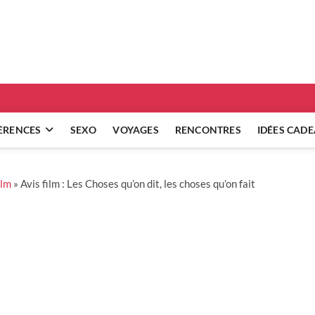
ridgets
 RÉFLEXIONS SUR NOS RELATIONS
ÈRENCES
SEXO
VOYAGES
RENCONTRES
IDÉES CAD
ilm
»
Avis film : Les Choses qu’on dit, les choses qu’on fait