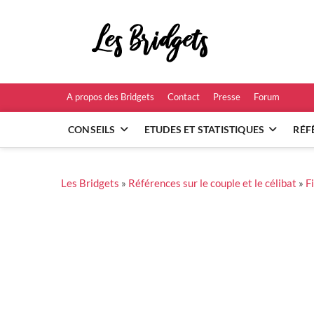
Skip
to
Les B
content
RÉFÉRENCES ET
A propos des Bridgets
Contact
Presse
Forum
CONSEILS
ETUDES ET STATISTIQUES
RÉF
Les Bridgets
»
Références sur le couple et le célibat
»
F