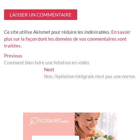
Ce site utilise Akismet pour réduire les indésirables.
En savoir
plus sur la façon dont les données de vos commentaires sont
traitées
.
Navigation
Previous
Previous
post:
Comment bien faire une fellation en vidéo
de
Next
Next
l’article
post:
Non, l’épilation intégrale n’est pas une norme.