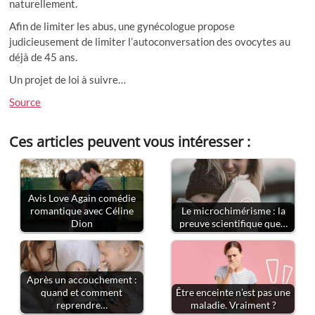
naturellement.
Afin de limiter les abus, une gynécologue propose
judicieusement de limiter l’autoconversation des ovocytes au
déjà de 45 ans.
Un projet de loi à suivre…
Source
Ces articles peuvent vous intéresser :
Avis Love Again comédie
romantique avec Céline
Le microchimérisme : la
Dion
preuve scientifique que…
Après un accouchement :
quand et comment
Être enceinte n’est pas une
reprendre…
maladie. Vraiment ?