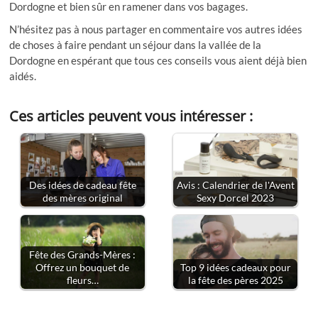
Dordogne et bien sûr en ramener dans vos bagages.
N’hésitez pas à nous partager en commentaire vos autres idées
de choses à faire pendant un séjour dans la vallée de la
Dordogne en espérant que tous ces conseils vous aient déjà bien
aidés.
Ces articles peuvent vous intéresser :
Des idées de cadeau fête
Avis : Calendrier de l'Avent
des mères original
Sexy Dorcel 2023
Fête des Grands-Mères :
Offrez un bouquet de
Top 9 idées cadeaux pour
fleurs…
la fête des pères 2025