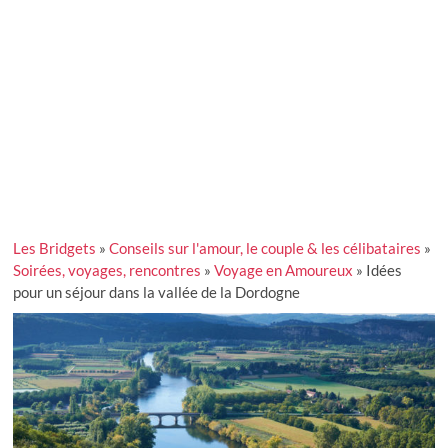
Les Bridgets
»
Conseils sur l'amour, le couple & les célibataires
»
Soirées, voyages, rencontres
»
Voyage en Amoureux
»
Idées
pour un séjour dans la vallée de la Dordogne