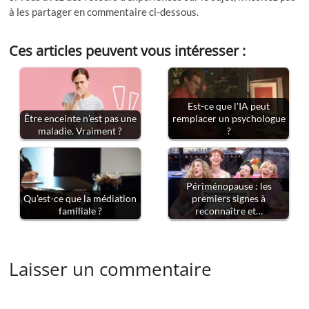
à les partager en commentaire ci-dessous.
Ces articles peuvent vous intéresser :
Est-ce que l'IA peut
Être enceinte n’est pas une
remplacer un psychologue
maladie. Vraiment ?
?
Périménopause : les
Qu'est-ce que la médiation
premiers signes à
familiale ?
reconnaître et…
Laisser un commentaire