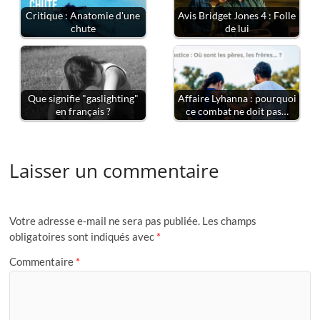
Critique : Anatomie d'une
Avis Bridget Jones 4 : Folle
chute
de lui
Que signifie "gaslighting"
Affaire Lyhanna : pourquoi
en français ?
ce combat ne doit pas…
Laisser un commentaire
Votre adresse e-mail ne sera pas publiée.
Les champs
obligatoires sont indiqués avec
*
Commentaire
*