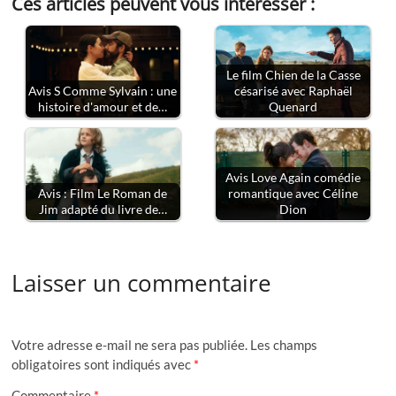
Ces articles peuvent vous intéresser :
Le film Chien de la Casse
Avis S Comme Sylvain : une
césarisé avec Raphaël
histoire d'amour et de…
Quenard
Avis Love Again comédie
Avis : Film Le Roman de
romantique avec Céline
Jim adapté du livre de…
Dion
Laisser un commentaire
Votre adresse e-mail ne sera pas publiée.
Les champs
obligatoires sont indiqués avec
*
Commentaire
*