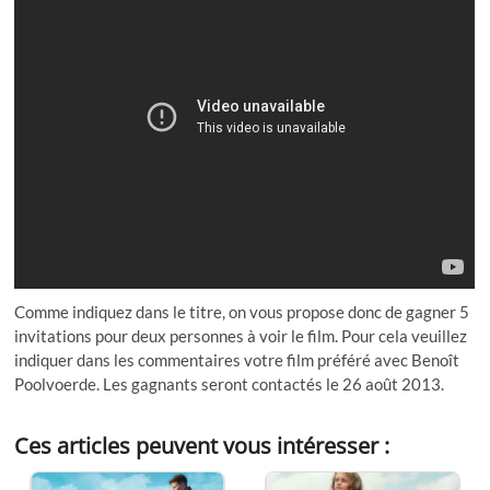
Comme indiquez dans le titre, on vous propose donc de gagner 5
invitations pour deux personnes à voir le film. Pour cela veuillez
indiquer dans les commentaires votre film préféré avec Benoît
Poolvoerde. Les gagnants seront contactés le 26 août 2013.
Ces articles peuvent vous intéresser :