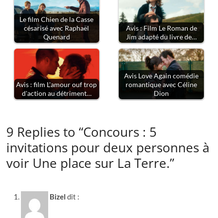
Le film Chien de la Casse
césarisé avec Raphaël
Avis : Film Le Roman de
Quenard
Jim adapté du livre de…
Avis Love Again comédie
Avis : film L'amour ouf trop
romantique avec Céline
d'action au détriment…
Dion
9 Replies to “Concours : 5
invitations pour deux personnes à
voir Une place sur La Terre.”
Bizel
dit :