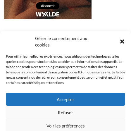
Gérer le consentement aux
cookies
Pour offrir les meilleures expériences, nous utilisons des technologies telles
que les cookies pour stocker et/ou accéder aux informations des appareils. Le
fait de consentir à ces technologies nous permettra de traiter des données
telles que le comportement de navigation ou les ID uniques sur ce site. Le fait de
ne pas consentir ou de retirer son consentement peut avoir un effet négatif sur
certaines caractéristiques et fonctions.
Facebook
Instagram
Youtube
Twitter
Accepter
Politique de confidentialité
Mentions légales
Refuser
Politique de cookies (UE)
Voir les préférences
Les Bridgets
| Designed by:
Theme Freesia
|
WordPress
| © Copyright All right