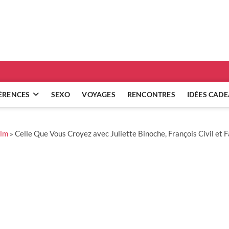
ridgets
 RÉFLEXIONS SUR NOS RELATIONS
ÈRENCES
SEXO
VOYAGES
RENCONTRES
IDÉES CAD
ilm
»
Celle Que Vous Croyez avec Juliette Binoche, François Civil et 