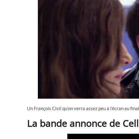
Un François Civil qu’on verra assez peu à l’écran au final
La bande annonce de Cel