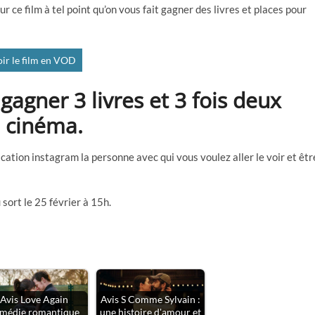
r ce film à tel point qu’on vous fait gagner des livres et places pour
oir le film en VOD
agner 3 livres et 3 fois deux
u cinéma.
cation instagram la personne avec qui vous voulez aller le voir et êtr
 sort le 25 février à 15h.
Avis Love Again
Avis S Comme Sylvain :
médie romantique
une histoire d'amour et