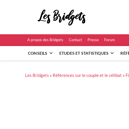
Skip
to
Les B
content
RÉFÉRENCES ET
A propos des Bridgets
Contact
Presse
Forum
CONSEILS
ETUDES ET STATISTIQUES
RÉF
Les Bridgets
»
Références sur le couple et le célibat
»
F