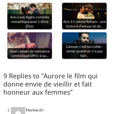
Avis Love Again comédie
romantique avec Céline
Avis S Comme Sylvain : une
Dion
histoire d'amour et de…
L’amour c'est surcotée :
Quel cadeau de naissance
aimer quand on n’a pas
symbolique offrir à sa…
fait…
9 Replies to “Aurore le film qui
donne envie de vieillir et fait
honneur aux femmes”
Florine
dit :