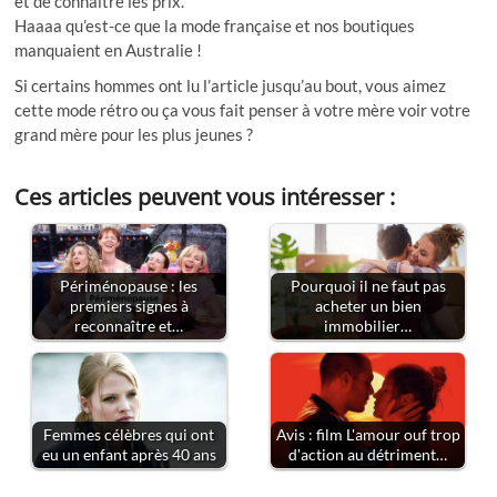
et de connaître les prix.
Haaaa qu’est-ce que la mode française et nos boutiques
manquaient en Australie !
Si certains hommes ont lu l’article jusqu’au bout, vous aimez
cette mode rétro ou ça vous fait penser à votre mère voir votre
grand mère pour les plus jeunes ?
Ces articles peuvent vous intéresser :
Périménopause : les
Pourquoi il ne faut pas
premiers signes à
acheter un bien
reconnaître et…
immobilier…
Femmes célèbres qui ont
Avis : film L'amour ouf trop
eu un enfant après 40 ans
d'action au détriment…