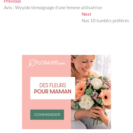
Navigation
Previous
Previous
post:
Avis : Wyylde témoignage d’une femme utilisatrice
de
Next
Next
l’article
post:
Nos 10 tumblrs préférés