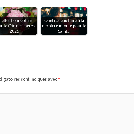
elles fleurs offrir
Quel cadeau faire à la
r la fête des mères
dernière minute pour la
2025
Saint…
ligatoires sont indiqués avec
*