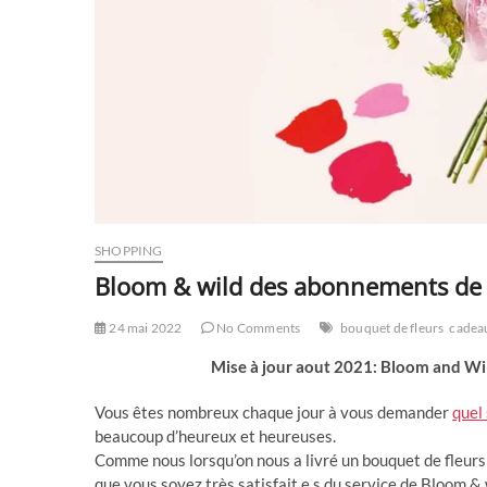
SHOPPING
Bloom & wild des abonnements de f
24 mai 2022
No Comments
bouquet de fleurs
cadea
Mise à jour aout 2021: Bloom and Wild n
Vous êtes nombreux chaque jour à vous demander
quel 
beaucoup d’heureux et heureuses.
Comme nous lorsqu’on nous a livré un bouquet de fleurs 
que vous soyez très satisfait.e.s du service de Bloom & 