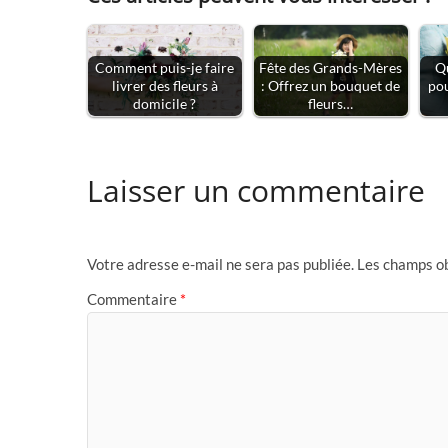
Comment puis-je faire
Fête des Grands-Mères
Qu
livrer des fleurs à
: Offrez un bouquet de
pou
domicile ?
fleurs…
Laisser un commentaire
Votre adresse e-mail ne sera pas publiée.
Les champs ob
Commentaire
*