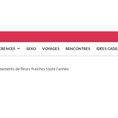
ridgets
 RÉFLEXIONS SUR NOS RELATIONS
ÈRENCES
SEXO
VOYAGES
RENCONTRES
IDÉES CAD
ements de fleurs fraîches toute l’année