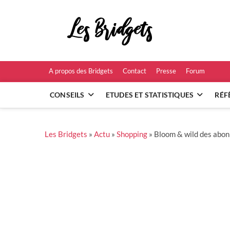
Skip
to
Les B
content
RÉFÉRENCES ET
A propos des Bridgets
Contact
Presse
Forum
CONSEILS
ETUDES ET STATISTIQUES
RÉF
Les Bridgets
»
Actu
»
Shopping
»
Bloom & wild des abonn