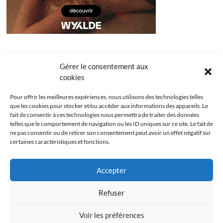
Gérer le consentement aux
cookies
Pour offrir les meilleures expériences, nous utilisons des technologies telles
que les cookies pour stocker et/ou accéder aux informations des appareils. Le
fait de consentir à ces technologies nous permettra de traiter des données
telles que le comportement de navigation ou les ID uniques sur ce site. Le fait de
ne pas consentir ou de retirer son consentement peut avoir un effet négatif sur
certaines caractéristiques et fonctions.
Facebook
Instagram
Youtube
Twitter
Accepter
Politique de confidentialité
Mentions légales
Refuser
Politique de cookies (UE)
Voir les préférences
Les Bridgets
| Designed by:
Theme Freesia
|
WordPress
| © Copyright All right