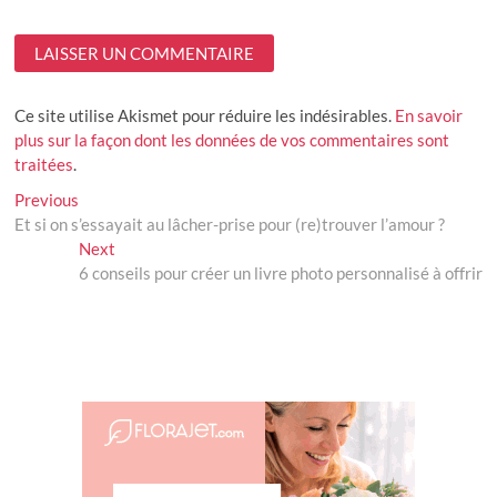
Ce site utilise Akismet pour réduire les indésirables.
En savoir
plus sur la façon dont les données de vos commentaires sont
traitées
.
Navigation
Previous
Previous
post:
Et si on s’essayait au lâcher-prise pour (re)trouver l’amour ?
de
Next
Next
l’article
post:
6 conseils pour créer un livre photo personnalisé à offrir