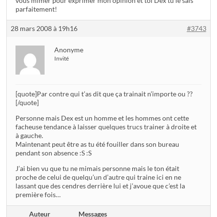
vous mimer pour exprimer mon opinion et toi Dex tu le sais
parfaitement!
28 mars 2008 à 19h16
#3743
Anonyme
Invité
[quote]Par contre qui t’as dit que ça trainait n’importe ou ??
[/quote]
Personne mais Dex est un homme et les hommes ont cette
facheuse tendance à laisser quelques trucs trainer à droite et
à gauche.
Maintenant peut être as tu été fouiller dans son bureau
pendant son absence :S :S
J’ai bien vu que tu ne mimais personne mais le ton était
proche de celui de quelqu’un d’autre qui traine ici en ne
lassant que des cendres derrière lui et j’avoue que c’est la
première fois…
Auteur
Messages