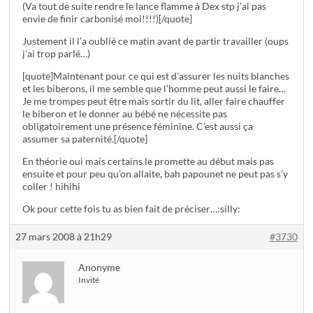
(Va tout de suite rendre le lance flamme à Dex stp j’ai pas
envie de finir carbonisé moi!!!!)[/quote]
Justement il l’a oublié ce matin avant de partir travailler (oups
j’ai trop parlé…)
[quote]Maintenant pour ce qui est d’assurer les nuits blanches
et les biberons, il me semble que l’homme peut aussi le faire…
Je me trompes peut être mais sortir du lit, aller faire chauffer
le biberon et le donner au bébé ne nécessite pas
obligatoirement une présence féminine. C’est aussi ça
assumer sa paternité.[/quote]
En théorie oui mais certains le promette au début mais pas
ensuite et pour peu qu’on allaite, bah papounet ne peut pas s’y
coller ! hihihi
Ok pour cette fois tu as bien fait de préciser…:silly:
27 mars 2008 à 21h29
#3730
Anonyme
Invité