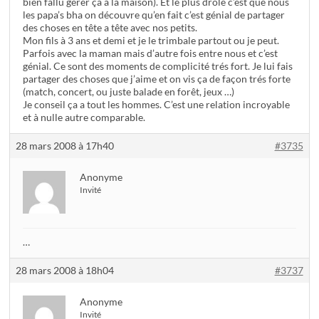
bien fallu gérer ça a la maison). Et le plus drôle c’est que nous
les papa’s bha on découvre qu’en fait c’est génial de partager
des choses en tête a tête avec nos petits.
Mon fils à 3 ans et demi et je le trimbale partout ou je peut.
Parfois avec la maman mais d’autre fois entre nous et c’est
génial. Ce sont des moments de complicité trés fort. Je lui fais
partager des choses que j’aime et on vis ça de façon trés forte
(match, concert, ou juste balade en forêt, jeux …)
Je conseil ça a tout les hommes. C’est une relation incroyable
et à nulle autre comparable.
28 mars 2008 à 17h40
#3735
Anonyme
Invité
…
28 mars 2008 à 18h04
#3737
Anonyme
Invité