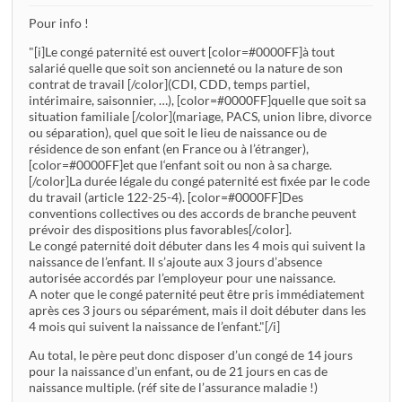
Pour info !
"[i]Le congé paternité est ouvert [color=#0000FF]à tout
salarié quelle que soit son ancienneté ou la nature de son
contrat de travail [/color](CDI, CDD, temps partiel,
intérimaire, saisonnier, …), [color=#0000FF]quelle que soit sa
situation familiale [/color](mariage, PACS, union libre, divorce
ou séparation), quel que soit le lieu de naissance ou de
résidence de son enfant (en France ou à l’étranger),
[color=#0000FF]et que l‘enfant soit ou non à sa charge.
[/color]La durée légale du congé paternité est fixée par le code
du travail (article 122-25-4). [color=#0000FF]Des
conventions collectives ou des accords de branche peuvent
prévoir des dispositions plus favorables[/color].
Le congé paternité doit débuter dans les 4 mois qui suivent la
naissance de l’enfant. Il s’ajoute aux 3 jours d’absence
autorisée accordés par l’employeur pour une naissance.
A noter que le congé paternité peut être pris immédiatement
après ces 3 jours ou séparément, mais il doit débuter dans les
4 mois qui suivent la naissance de l’enfant."[/i]
Au total, le père peut donc disposer d’un congé de 14 jours
pour la naissance d’un enfant, ou de 21 jours en cas de
naissance multiple. (réf site de l’assurance maladie !)