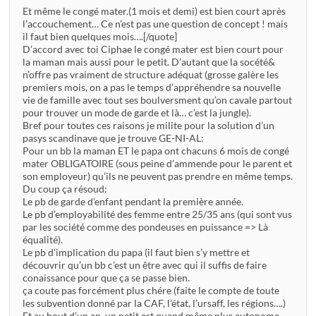
Et même le congé mater.(1 mois et demi) est bien court après
l’accouchement… Ce n’est pas une question de concept ! mais
il faut bien quelques mois….[/quote]
D’accord avec toi Ciphae le congé mater est bien court pour
la maman mais aussi pour le petit. D’autant que la socété&
n’offre pas vraiment de structure adéquat (grosse galère les
premiers mois, on a pas le temps d’appréhendre sa nouvelle
vie de famille avec tout ses boulversment qu’on cavale partout
pour trouver un mode de garde et là… c’est la jungle).
Bref pour toutes ces raisons je milite pour la solution d’un
pasys scandinave que je trouve GE-NI-AL:
Pour un bb la maman ET le papa ont chacuns 6 mois de congé
mater OBLIGATOIRE (sous peine d’ammende pour le parent et
son employeur) qu’ils ne peuvent pas prendre en même temps.
Du coup ça résoud:
Le pb de garde d’enfant pendant la première année.
Le pb d’employabilité des femme entre 25/35 ans (qui sont vus
par les société comme des pondeuses en puissance => Là
équalité).
Le pb d’implication du papa (il faut bien s’y mettre et
découvrir qu’un bb c’est un être avec qui il suffis de faire
conaissance pour que ça se passe bien.
ça coute pas forcément plus chére (faite le compte de toute
les subvention donné par la CAF, l’état, l’ursaff, les régions….)
Et au bout d’un an, un petit est quand même plus autonome