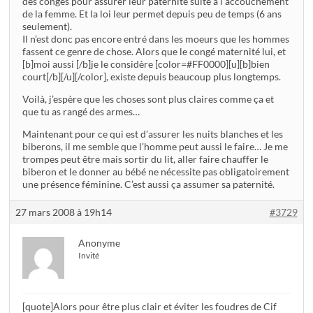
des congés pour assurer leur paternité suite à l’accouchement
de la femme. Et la loi leur permet depuis peu de temps (6 ans
seulement).
Il n’est donc pas encore entré dans les moeurs que les hommes
fassent ce genre de chose. Alors que le congé maternité lui, et
[b]moi aussi [/b]je le considère [color=#FF0000][u][b]bien
court[/b][/u][/color], existe depuis beaucoup plus longtemps.
Voilà, j’espère que les choses sont plus claires comme ça et
que tu as rangé des armes…
Maintenant pour ce qui est d’assurer les nuits blanches et les
biberons, il me semble que l’homme peut aussi le faire… Je me
trompes peut être mais sortir du lit, aller faire chauffer le
biberon et le donner au bébé ne nécessite pas obligatoirement
une présence féminine. C’est aussi ça assumer sa paternité.
27 mars 2008 à 19h14
#3729
Anonyme
Invité
[quote]Alors pour être plus clair et éviter les foudres de Cif