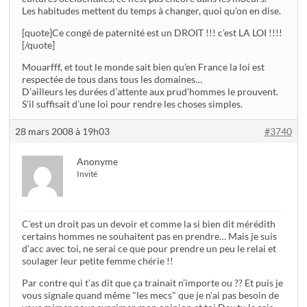
Les habitudes mettent du temps à changer, quoi qu’on en dise.
[quote]Ce congé de paternité est un DROIT !!! c’est LA LOI !!!!
[/quote]
Mouarfff, et tout le monde sait bien qu’en France la loi est
respectée de tous dans tous les domaines…
D’ailleurs les durées d’attente aux prud’hommes le prouvent.
S’il suffisait d’une loi pour rendre les choses simples.
28 mars 2008 à 19h03
#3740
Anonyme
Invité
C’est un droit pas un devoir et comme la si bien dit mérédith
certains hommes ne souhaitent pas en prendre… Mais je suis
d’acc avec toi, ne serai ce que pour prendre un peu le relai et
soulager leur petite femme chérie !!
Par contre qui t’as dit que ça trainait n’importe ou ?? Et puis je
vous signale quand même "les mecs" que je n’ai pas besoin de