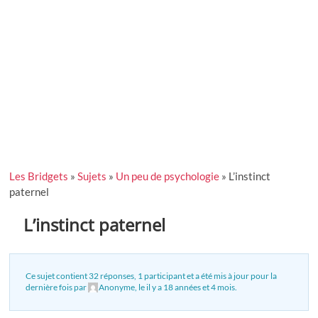
Les Bridgets
»
Sujets
»
Un peu de psychologie
»
L’instinct
paternel
L’instinct paternel
Ce sujet contient 32 réponses, 1 participant et a été mis à jour pour la
dernière fois par
Anonyme
, le
il y a 18 années et 4 mois
.