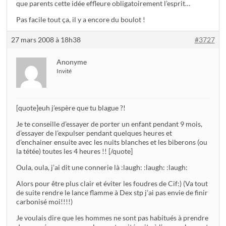
que parents cette idée effleure obligatoirement l’esprit…
Pas facile tout ça, il y a encore du boulot !
27 mars 2008 à 18h38
#3727
Anonyme
Invité
[quote]euh j’espère que tu blague ?!
Je te conseille d’essayer de porter un enfant pendant 9 mois,
d’essayer de l’expulser pendant quelques heures et
d’enchainer ensuite avec les nuits blanches et les biberons (ou
la tétée) toutes les 4 heures !! [/quote]
Oula, oula, j’ai dit une connerie là :laugh: :laugh: :laugh:
Alors pour être plus clair et éviter les foudres de Cif:) (Va tout
de suite rendre le lance flamme à Dex stp j’ai pas envie de finir
carbonisé moi!!!!)
Je voulais dire que les hommes ne sont pas habitués à prendre