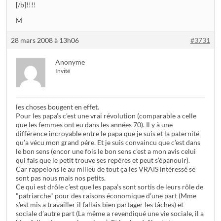
[/b]!!!!
M
28 mars 2008 à 13h06
#3731
Anonyme
Invité
les choses bougent en effet.
Pour les papa’s c’est une vrai révolution (comparable a celle
que les femmes ont eu dans les années 70). Il y à une
différence incroyable entre le papa que je suis et la paternité
qu’a vécu mon grand pére. Et je suis convaincu que c’est dans
le bon sens (encor une fois le bon sens c’est a mon avis celui
qui fais que le petit trouve ses repéres et peut s’épanouir).
Car rappelons le au milieu de tout ça les VRAIS intéressé se
sont pas nous mais nos petits.
Ce qui est drôle c’est que les papa’s sont sortis de leurs rôle de
"patriarche" pour des raisons économique d’une part (Mme
s’est mis a travailler il fallais bien partager les tâches) et
sociale d’autre part (La même a revendiqué une vie sociale, il a