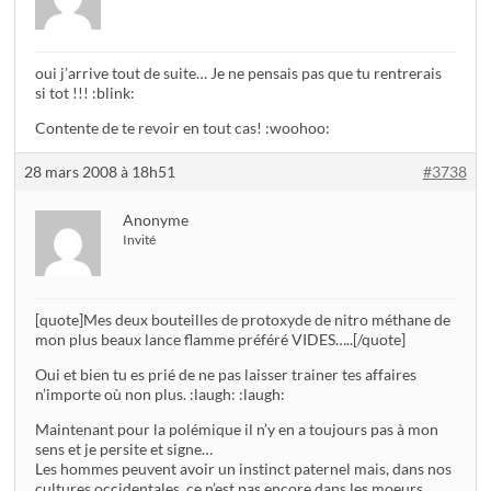
oui j’arrive tout de suite… Je ne pensais pas que tu rentrerais
si tot !!! :blink:
Contente de te revoir en tout cas! :woohoo:
28 mars 2008 à 18h51
#3738
Anonyme
Invité
[quote]Mes deux bouteilles de protoxyde de nitro méthane de
mon plus beaux lance flamme préféré VIDES…..[/quote]
Oui et bien tu es prié de ne pas laisser trainer tes affaires
n’importe où non plus. :laugh: :laugh:
Maintenant pour la polémique il n’y en a toujours pas à mon
sens et je persite et signe…
Les hommes peuvent avoir un instinct paternel mais, dans nos
cultures occidentales, ce n’est pas encore dans les moeurs.