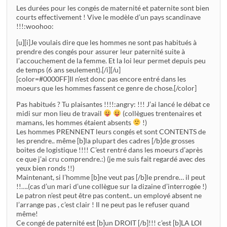
Les durées pour les congés de maternité et paternite sont bien
courts effectivement ! Vive le modèle d’un pays scandinave
!!!:woohoo:
[u][i]Je voulais dire que les hommes ne sont pas habitués à
prendre des congés pour assurer leur paternité suite à
l’accouchement de la femme. Et la loi leur permet depuis peu
de temps (6 ans seulement).[/i][/u]
[color=#0000FF]Il n’est donc pas encore entré dans les
moeurs que les hommes fassent ce genre de chose.[/color]
Pas habitués ? Tu plaisantes !!!!:angry: !!! J’ai lancé le débat ce
midi sur mon lieu de travail
(collègues trentenaires et
mamans, les hommes étaient absents
!)
Les hommes PRENNENT leurs congés et sont CONTENTS de
les prendre.. même [b]la plupart des cadres [/b]de grosses
boites de logistique !!!! C’est rentré dans les moeurs d’après
ce que j’ai cru comprendre.:) (je me suis fait regardé avec des
yeux bien ronds !!)
Maintenant, si l’homme [b]ne veut pas [/b]le prendre… il peut
!!….(cas d’un mari d’une collègue sur la dizaine d’interrogée !)
Le patron n’est peut être pas content.. un employé absent ne
l’arrange pas , c’est clair ! Il ne peut pas le refuser quand
même!
Ce congé de paternité est [b]un DROIT [/b]!!! c’est [b]LA LOI