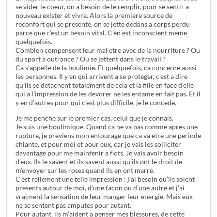
se vider le coeur, on a besoin de le remplir, pour se sentir a
nouveau exister et vivre. Alors la premiere source de
reconfort qui se presente, on se jette dedans a corps perdu
parce que c’est un besoin vital. C’en est inconscient meme
quelquefois.
Combien compensent leur mal etre avec de la nourriture ? Ou
du sport a outrance ? Ou se jettent dans le travail ?
Ca s’appelle de la boulimie. Et quelquefois, ca concerne aussi
les personnes. Il y en qui arrivent a se proteger, c’est a dire
qu’ils se detachent totalement de cela et la fille en face d’elle
qui a l’impression de les devorer ne les entame en fait pas. Et il
y en d’autres pour qui c’est plus difficile, je le concede.
Je me penche sur le premier cas, celui que je connais.
Je suis une boulimique. Quand ca ne va pas comme apres une
rupture, je previens mon entourage que ca va etre une periode
chiante, et pour moi et pour eux, car je vais les solliciter
davantage pour me maintenir a flots. Je vais avoir besoin
d’eux. Ils le savent et ils savent aussi qu’ils ont le droit de
m’envoyer sur les roses quand ils en ont marre.
C’est rellement une telle impression : j’ai besoin qu’ils soient
presents autour de moi, d’une facon ou d’une autre et j’ai
vraiment la sensation de leur manger leur energie. Mais eux
ne se sentent pas amputes pour autant.
Pour autant, ils m’aident a penser mes blessures, de cette