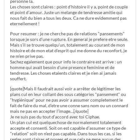
personne la.
Les choses sont claires : point d’histoire il y a, point de couple
et point d’amour. Juste un melange de tendresse amitie qui
nous fait du bien a tous les deux. Ca ne dure evidemment pas
eternellement !
Pour resumer : je ne cherche pas de relations "pansements"
lorsque je sors d’une rupture. En general je prefere etre seule.
Mais s’il se trouve quelqu’un, totalement au courant de mon
histoire et de mon etat d’esprit qui me donne du reconfort, je
ne m’en prive pas.
Sachez egalement que pour info le contraire est arrive : un
homme qui avait besoin d’une presence feminine et de
tendresse. Les choses etaients claires et je n’en ai jamais
souffert.
[quote]Mais Il faudrait aussi voir a arrêter de légitimer les
plans cul en leur collant des sous catégories "pansement" ou
"hygiénique" pour ne pas avoir a assumer completement le
fait de faire du mal, d’etre une conne sans nom ou un connard
mais ne pas en accepter l’image…[/quote]
Je ne suis pas du tout d’accord avec toi Ciphae.
Un plan cul est quelquechose de normalement totalement
accepte et consenti. Soit on est capable d’assumer ce type de
"relation" soit on n’est pas capable. Dans tous les cas, si les
regles sont claires et posees et que cela ne gene aucun des