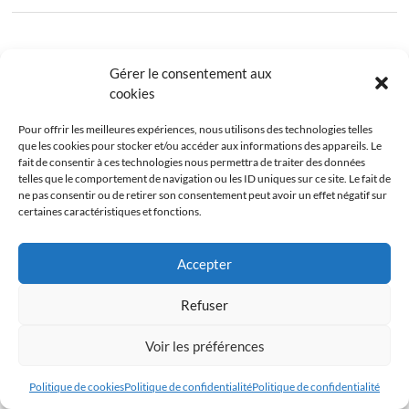
Hubert
dans
La taxe rose : Une injustice sexiste
Gérer le consentement aux
Hubert
dans
Point tétons : doit-on cacher ses seins qui pointent
cookies
?
Pour offrir les meilleures expériences, nous utilisons des technologies telles
Nicot
dans
Avis : j’ai testé une journée à faire des constellations
que les cookies pour stocker et/ou accéder aux informations des appareils. Le
familiales dans une séance de groupe
fait de consentir à ces technologies nous permettra de traiter des données
telles que le comportement de navigation ou les ID uniques sur ce site. Le fait de
Michel neveu
dans
Polyamour : Témoignage d’Izzy 28 ans qui
ne pas consentir ou de retirer son consentement peut avoir un effet négatif sur
nous parle de son choix
certaines caractéristiques et fonctions.
Paul Ulrich
dans
Pourquoi de plus en plus de personnes restent
Accepter
célibataires ?
Refuser
Voir les préférences
Politique de cookies
Politique de confidentialité
Politique de confidentialité