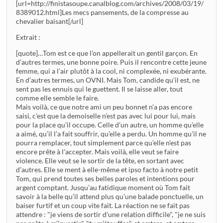
[url=http://finistasoupe.canalblog.com/archives/2008/03/19/
8389012.html]Les mecs pansements, de la compresse au
chevalier baisant[/url]
Extrait :
[quote]…Tom est ce que l’on appellerait un gentil garçon. En
d’autres termes, une bonne poire. Puis il rencontre cette jeune
femme, qui a l’air plutôt à la cool, ni complexée, ni exubérante.
En d’autres termes, un OVNI. Mais Tom, candide qu’il est, ne
sent pas les ennuis qui le guettent. Il se laisse aller, tout
comme elle semble le faire.
Mais voilà, ce que notre ami un peu bonnet n’a pas encore
saisi, c’est que la demoiselle n’est pas avec lui pour lui, mais
pour la place qu’il occupe. Celle d’un autre, un homme qu’elle
a aimé, qu’il l’a fait souffrir, qu’elle a perdu. Un homme qu’il ne
pourra remplacer, tout simplement parce qu’elle n’est pas
encore prête à l’accepter. Mais voilà, elle veut se faire
violence. Elle veut se le sortir de la tête, en sortant avec
d’autres. Elle se ment à elle-même et ipso facto à notre petit
Tom, qui prend toutes ses belles paroles et intentions pour
argent comptant. Jusqu’au fatidique moment où Tom fait
savoir à la belle qu’il attend plus qu’une balade ponctuelle, un
baiser furtif et un coup vite fait. La réaction ne se fait pas
attendre : "je viens de sortir d’une relation difficile", "je ne suis