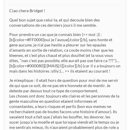
Ciao chere Bridget !
Quel bon sujet que celui-la, et qui decoule bien des
conversations de ces derniers jours il me semble.
Pour prendre un cas que je connais bien (>> moi :)) :
[b][color=#FF0000]oui je l’avoue[/color][/b], sans honte et
gene aucune, je n’ai pas hesite a pleurer sur les epaules
d’amants en sortie de relation, ca coute moins cher que les
kleenex, et c’est plus chaud et plus douillet (et la vous vous
dites, "nan c’est pas possible, elle aurait pas ose faire ca ???")…
[b][color=#000080][i]MAIS[/i][/color][/b] (car il y a toujours un
mais dans les histoires :silly:)… >> ils etaient au courant !
Je m’explique : il etait hors de question pour moi de me servir
de qui que ce soit, de ne pas etre honnete et de mentir. Je
deteste par dessus tout ce type de comportement.
Les choses ont donc toujours ete claires et les personnes de la
gente masculine en question etaient informees et
consentantes, a leurs risques et perils (bon eux memes ne
recherchaient pas de toutes facons une histoire d’amour). Ils
savaient tout a fait que j’allais les bouffer, les devorer, les
sucer jusqu’a la moelle et que lorsque viendrait le temps ou je
me sentirais mieux, ils n’auraient probablement plus de role a