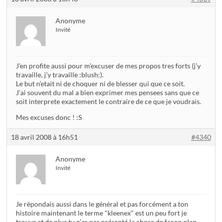
Anonyme
Invité
J’en profite aussi pour m’excuser de mes propos tres forts (j’y
travaille, j’y travaille :blush:).
Le but n’etait ni de choquer ni de blesser qui que ce soit.
J’ai souvent du mal a bien exprimer mes pensees sans que ce
soit interprete exactement le contraire de ce que je voudrais.
Mes excuses donc ! :S
18 avril 2008 à 16h51
#4340
Anonyme
Invité
Je répondais aussi dans le général et pas forcément a ton
histoire maintenant le terme "kleenex" est un peu fort je
trouve et de plus tu n’as pas présenté la chose de façon plan