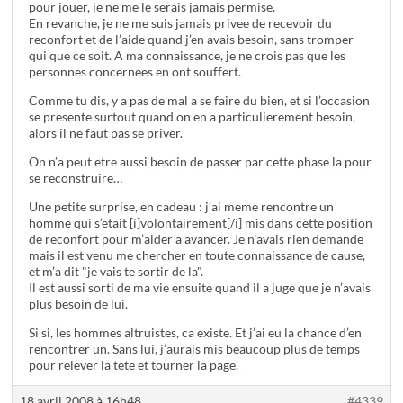
pour jouer, je ne me le serais jamais permise.
En revanche, je ne me suis jamais privee de recevoir du
reconfort et de l’aide quand j’en avais besoin, sans tromper
qui que ce soit. A ma connaissance, je ne crois pas que les
personnes concernees en ont souffert.
Comme tu dis, y a pas de mal a se faire du bien, et si l’occasion
se presente surtout quand on en a particulierement besoin,
alors il ne faut pas se priver.
On n’a peut etre aussi besoin de passer par cette phase la pour
se reconstruire…
Une petite surprise, en cadeau : j’ai meme rencontre un
homme qui s’etait [i]volontairement[/i] mis dans cette position
de reconfort pour m’aider a avancer. Je n’avais rien demande
mais il est venu me chercher en toute connaissance de cause,
et m’a dit "je vais te sortir de la".
Il est aussi sorti de ma vie ensuite quand il a juge que je n’avais
plus besoin de lui.
Si si, les hommes altruistes, ca existe. Et j’ai eu la chance d’en
rencontrer un. Sans lui, j’aurais mis beaucoup plus de temps
pour relever la tete et tourner la page.
18 avril 2008 à 16h48
#4339