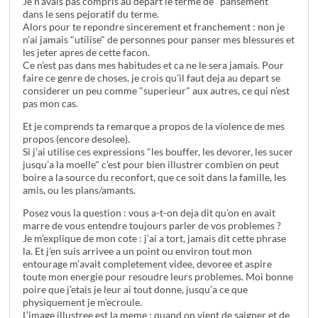
Je n’avais pas compris au depart le terme de "pansement"
dans le sens pejoratif du terme.
Alors pour te repondre sincerement et franchement : non je
n’ai jamais "utilise" de personnes pour panser mes blessures et
les jeter apres de cette facon.
Ce n’est pas dans mes habitudes et ca ne le sera jamais. Pour
faire ce genre de choses, je crois qu’il faut deja au depart se
considerer un peu comme "superieur" aux autres, ce qui n’est
pas mon cas.
Et je comprends ta remarque a propos de la violence de mes
propos (encore desolee).
Si j’ai utilise ces expressions "les bouffer, les devorer, les sucer
jusqu’a la moelle" c’est pour bien illustrer combien on peut
boire a la source du reconfort, que ce soit dans la famille, les
amis, ou les plans/amants.
Posez vous la question : vous a-t-on deja dit qu’on en avait
marre de vous entendre toujours parler de vos problemes ?
Je m’explique de mon cote : j’ai a tort, jamais dit cette phrase
la. Et j’en suis arrivee a un point ou environ tout mon
entourage m’avait completement videe, devoree et aspire
toute mon energie pour resoudre leurs problemes. Moi bonne
poire que j’etais je leur ai tout donne, jusqu’a ce que
physiquement je m’ecroule.
L’image illustree est la meme : quand on vient de saigner et de