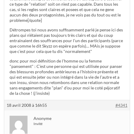
ce type de "relation" soit on n’est pas capable. Dans tous les
cas, si les regles sont claires et posees et que cela ne gene
aucun des deux protagonistes, je ne vois pas du tout ou est le
probleme[/quote]
Détrompes toi nous avons suffisamment parlé je pense ici des
plans qui n’étaient pas toujours très clairs et qui du coup
entrainaient des souffrances pour l’un des participants (parce
que comme le dit Skyzz on espère parfois)… MAis je suppose
que c’est pour cela que tu dis "normalement"
donc pour moi définition de l’homme ou la femme
"pansement" : C’est une personne qui est utilisée pour panser
des blessures profondes antérieures a l’histoire présente et
qui est ensuite jeter ou non intégré dans la vie de l’autre et a
son inssu, sinon nous retombons dans une relation normale
sans engagements dite "plan" d’ou pour moi le coté péjoratif
de la chose ! (j’insiste)
18 avril 2008 à 16h55
#4341
Anonyme
Invité