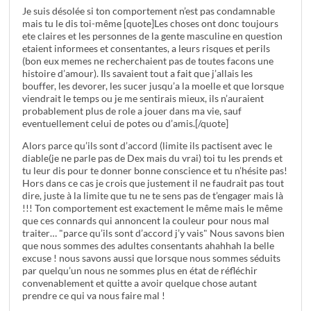
Je suis désolée si ton comportement n’est pas condamnable
mais tu le dis toi-même [quote]Les choses ont donc toujours
ete claires et les personnes de la gente masculine en question
etaient informees et consentantes, a leurs risques et perils
(bon eux memes ne recherchaient pas de toutes facons une
histoire d’amour). Ils savaient tout a fait que j’allais les
bouffer, les devorer, les sucer jusqu’a la moelle et que lorsque
viendrait le temps ou je me sentirais mieux, ils n’auraient
probablement plus de role a jouer dans ma vie, sauf
eventuellement celui de potes ou d’amis.[/quote]
Alors parce qu’ils sont d’accord (limite ils pactisent avec le
diable(je ne parle pas de Dex mais du vrai) toi tu les prends et
tu leur dis pour te donner bonne conscience et tu n’hésite pas!
Hors dans ce cas je crois que justement il ne faudrait pas tout
dire, juste à la limite que tu ne te sens pas de t’engager mais là
!!! Ton comportement est exactement le même mais le même
que ces connards qui annoncent la couleur pour nous mal
traiter… "parce qu’ils sont d’accord j’y vais" Nous savons bien
que nous sommes des adultes consentants ahahhah la belle
excuse ! nous savons aussi que lorsque nous sommes séduits
par quelqu’un nous ne sommes plus en état de réfléchir
convenablement et quitte a avoir quelque chose autant
prendre ce qui va nous faire mal !