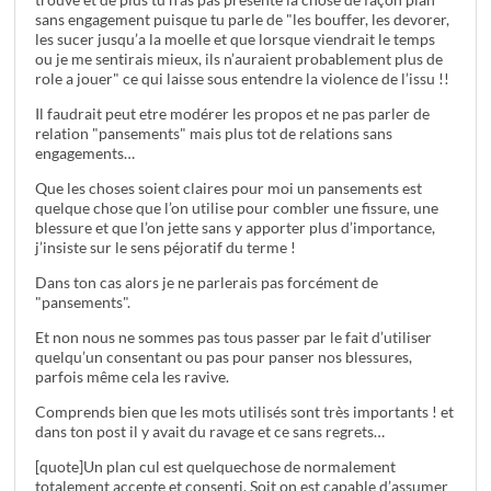
sans engagement puisque tu parle de "les bouffer, les devorer,
les sucer jusqu’a la moelle et que lorsque viendrait le temps
ou je me sentirais mieux, ils n’auraient probablement plus de
role a jouer" ce qui laisse sous entendre la violence de l’issu !!
Il faudrait peut etre modérer les propos et ne pas parler de
relation "pansements" mais plus tot de relations sans
engagements…
Que les choses soient claires pour moi un pansements est
quelque chose que l’on utilise pour combler une fissure, une
blessure et que l’on jette sans y apporter plus d’importance,
j’insiste sur le sens péjoratif du terme !
Dans ton cas alors je ne parlerais pas forcément de
"pansements".
Et non nous ne sommes pas tous passer par le fait d’utiliser
quelqu’un consentant ou pas pour panser nos blessures,
parfois même cela les ravive.
Comprends bien que les mots utilisés sont très importants ! et
dans ton post il y avait du ravage et ce sans regrets…
[quote]Un plan cul est quelquechose de normalement
totalement accepte et consenti. Soit on est capable d’assumer