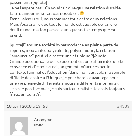
passement ?[/quote]
Je ne l’espere pas ! Ca voudrait dire qu’une relation durable
faite d’amour ne serait pas possible…
Dans l’absolu oui, nous sommes tous entre deux relations.
Mais j’ose croire que tout le monde est capable de faire le
deuil d’une relation passee, quel que soit le temps que ca
prend.
[quote]Dans une société hypermoderne en pleine perte de
repères, mouvante, polyvalente, polysémique, la relation
"amoureuse" peut-elle rester une et unique ?[/quote]
Grande question… Je pense que tout est une affaire de foi, de
croyance et d’espoir aussi, largement influences par le
contexte familial et l’education (dans mon cas, cela me semble
difficile de croire a l’Unique, je pencherais davantage pour
une vie pleine de differents amours a differents moments).
Je reste positive mais je suis surtout realiste. Je crois toujours
[i]aux amours[/i].
18 avril 2008 à 13h58
#4333
Anonyme
Invité