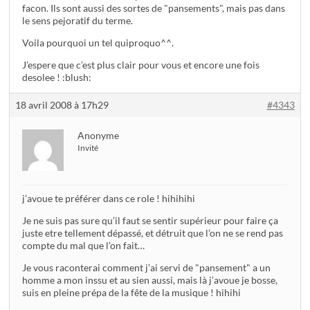
facon. Ils sont aussi des sortes de "pansements", mais pas dans
le sens pejoratif du terme.
Voila pourquoi un tel quiproquo^^.
J’espere que c’est plus clair pour vous et encore une fois
desolee ! :blush:
18 avril 2008 à 17h29
#4343
Anonyme
Invité
j’avoue te préférer dans ce role ! hihihihi
Je ne suis pas sure qu’il faut se sentir supérieur pour faire ça
juste etre tellement dépassé, et détruit que l’on ne se rend pas
compte du mal que l’on fait…
Je vous raconterai comment j’ai servi de "pansement" a un
homme a mon inssu et au sien aussi, mais là j’avoue je bosse,
suis en pleine prépa de la fête de la musique ! hihihi