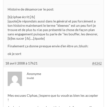
Histoire de désamorcer le post:
[b]ciphae écrit:[/b]
[quote]Je répondais aussi dans le général et pas forcément a
ton histoire maintenant le terme "kleenex" est un peu fort je
trouve et de plus tu n’as pas présenté la chose de façon plan
sans engagement puisque tu parle de "les bouffer, les devorer,
[b]les sucer [/b]….[/quote]
Finalement ça donne presque envie d’en être un.:blush:
ok je sort
18 avril 2008 à 17h21
#4342
Anonyme
Invité
Mes excuses Ciphae, j’espere que tu voudras bien les accepter
!