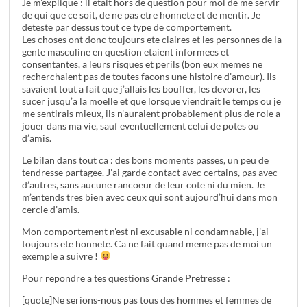
Je m’explique : il etait hors de question pour moi de me servir
de qui que ce soit, de ne pas etre honnete et de mentir. Je
deteste par dessus tout ce type de comportement.
Les choses ont donc toujours ete claires et les personnes de la
gente masculine en question etaient informees et
consentantes, a leurs risques et perils (bon eux memes ne
recherchaient pas de toutes facons une histoire d’amour). Ils
savaient tout a fait que j’allais les bouffer, les devorer, les
sucer jusqu’a la moelle et que lorsque viendrait le temps ou je
me sentirais mieux, ils n’auraient probablement plus de role a
jouer dans ma vie, sauf eventuellement celui de potes ou
d’amis.
Le bilan dans tout ca : des bons moments passes, un peu de
tendresse partagee. J’ai garde contact avec certains, pas avec
d’autres, sans aucune rancoeur de leur cote ni du mien. Je
m’entends tres bien avec ceux qui sont aujourd’hui dans mon
cercle d’amis.
Mon comportement n’est ni excusable ni condamnable, j’ai
toujours ete honnete. Ca ne fait quand meme pas de moi un
exemple a suivre !
Pour repondre a tes questions Grande Pretresse :
[quote]Ne serions-nous pas tous des hommes et femmes de