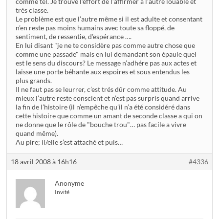
comme tel. Je trouve l’effort de l’affirmer à l’autre louable et
très classe.
Le problème est que l’autre même si il est adulte et consentant
n’en reste pas moins humains avec toute sa floppé, de
sentiment, de ressentie, d’espérance ….
En lui disant "je ne te considère pas comme autre chose que
comme une passade" mais en lui demandant son épaule quel
est le sens du discours? Le message n’adhére pas aux actes et
laisse une porte béhante aux espoires et sous entendus les
plus grands.
Il ne faut pas se leurrer, c’est trés dûr comme attitude. Au
mieux l’autre reste conscient et n’est pas surpris quand arrive
la fin de l’histoire (il n’empêche qu’il n’a été considéré dans
cette histoire que comme un amant de seconde classe a qui on
ne donne que le rôle de "bouche trou"… pas facile a vivre
quand même).
Au pire; il/elle s’est attaché et puis…
18 avril 2008 à 16h16
#4336
Anonyme
Invité