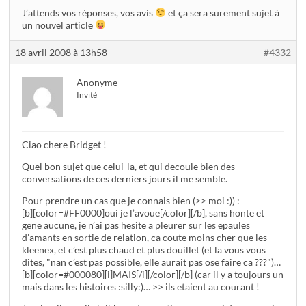
J’attends vos réponses, vos avis
et ça sera surement sujet à
un nouvel article
18 avril 2008 à 13h58
#4332
Anonyme
Invité
Ciao chere Bridget !
Quel bon sujet que celui-la, et qui decoule bien des
conversations de ces derniers jours il me semble.
Pour prendre un cas que je connais bien (>> moi :)) :
[b][color=#FF0000]oui je l’avoue[/color][/b], sans honte et
gene aucune, je n’ai pas hesite a pleurer sur les epaules
d’amants en sortie de relation, ca coute moins cher que les
kleenex, et c’est plus chaud et plus douillet (et la vous vous
dites, "nan c’est pas possible, elle aurait pas ose faire ca ???")…
[b][color=#000080][i]MAIS[/i][/color][/b] (car il y a toujours un
mais dans les histoires :silly:)… >> ils etaient au courant !