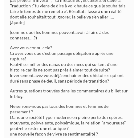
pas prête à m’investir", "tu m’étouffes", et cætera, et cætera.
Traduction :"tu viens de dire à voix haute ce que je souhaitais
taire le temps de me remettre". Résultat : fasse à une réalité
dont elle souhaitait tout ignorer, la belle va s’en aller !…
[/quote]
(comme quoi les hommes peuvent avoir à faire à des
connasses…!?)
Avez vous connu cela?
Croyez vous que c’est un passage obligatoire après une
rupture?
Faut-il se méfier des nanas ou des mecs qui sortent d’une
histoire car ils ne sont pas près à aimer tout de suite?
Inversement avez vous déjà enchainer deux histoires qui ont
duré sans phase de deuil, sans période de transition?
Autres questions trouvées dans les commentaires du billet sur
le blog :
Ne serions-nous pas tous des hommes et femmes de
passement ?
Dans une société hypermoderne en pleine perte de repères,
mouvante, polyvalente, polysémique, la relation "amoureuse"
peut-elle rester une et unique ?
une nouvelle façon de vivre sa sentimentalité ?