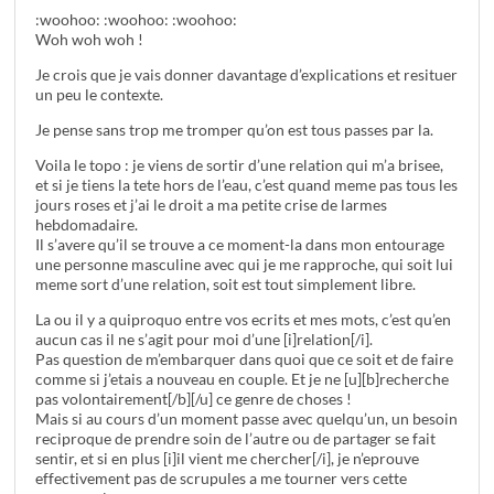
:woohoo: :woohoo: :woohoo:
Woh woh woh !
Je crois que je vais donner davantage d’explications et resituer
un peu le contexte.
Je pense sans trop me tromper qu’on est tous passes par la.
Voila le topo : je viens de sortir d’une relation qui m’a brisee,
et si je tiens la tete hors de l’eau, c’est quand meme pas tous les
jours roses et j’ai le droit a ma petite crise de larmes
hebdomadaire.
Il s’avere qu’il se trouve a ce moment-la dans mon entourage
une personne masculine avec qui je me rapproche, qui soit lui
meme sort d’une relation, soit est tout simplement libre.
La ou il y a quiproquo entre vos ecrits et mes mots, c’est qu’en
aucun cas il ne s’agit pour moi d’une [i]relation[/i].
Pas question de m’embarquer dans quoi que ce soit et de faire
comme si j’etais a nouveau en couple. Et je ne [u][b]recherche
pas volontairement[/b][/u] ce genre de choses !
Mais si au cours d’un moment passe avec quelqu’un, un besoin
reciproque de prendre soin de l’autre ou de partager se fait
sentir, et si en plus [i]il vient me chercher[/i], je n’eprouve
effectivement pas de scrupules a me tourner vers cette