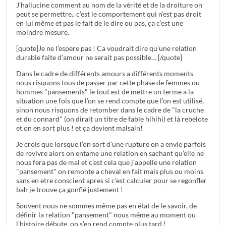
J’hallucine comment au nom de la vérité et de la droiture on
peut se permettre.. c’est le comportement qui n’est pas droit
en lui même et pas le fait de le dire ou pas, ça c’est une
moindre mesure.
[quote]Je ne l’espere pas ! Ca voudrait dire qu’une relation
durable faite d’amour ne serait pas possible… [/quote]
Dans le cadre de différents amours a différents moments
nous risquons tous de passer par cette phase de femmes ou
hommes "pansements" le tout est de mettre un terme a la
situation une fois que l’on se rend compte que l’on est utilisé,
sinon nous risquons de retomber dans le cadre de "la cruche
et du connard" (on dirait un titre de fable hihihi) et là rebelote
et on en sort plus ! et ça devient malsain!
Je crois que lorsque l’on sort d’une rupture on a envie parfois
de revivre alors on entame une relation en sachant qu’elle ne
nous fera pas de mal et c’est cela que j’appelle une relation
"pansement" on remonte a cheval en fait mais plus ou moins
sans en etre conscient apres si c’est calculer pour se regonfler
bah je trouve ça gonflé justement !
Souvent nous ne sommes même pas en état de le savoir, de
définir la relation "pansement" nous même au moment ou
l’histoire débute, on s’en rend compte plus tard !