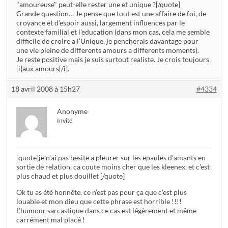
"amoureuse" peut-elle rester une et unique ?[/quote]
Grande question… Je pense que tout est une affaire de foi, de
croyance et d’espoir aussi, largement influences par le
contexte familial et l’education (dans mon cas, cela me semble
difficile de croire a l’Unique, je pencherais davantage pour
une vie pleine de differents amours a differents moments).
Je reste positive mais je suis surtout realiste. Je crois toujours
[i]aux amours[/i].
18 avril 2008 à 15h27
#4334
Anonyme
Invité
[quote]je n’ai pas hesite a pleurer sur les epaules d’amants en
sortie de relation, ca coute moins cher que les kleenex, et c’est
plus chaud et plus douillet [/quote]
Ok tu as été honnête, ce n’est pas pour ça que c’est plus
louable et mon dieu que cette phrase est horrible !!!!
L’humour sarcastique dans ce cas est légèrement et même
carrément mal placé !