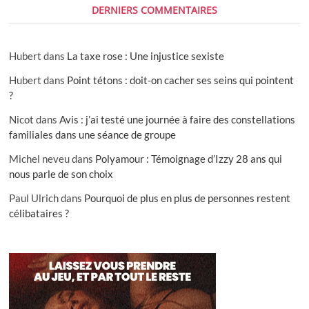
DERNIERS COMMENTAIRES
Hubert
dans
La taxe rose : Une injustice sexiste
Hubert
dans
Point tétons : doit-on cacher ses seins qui pointent
?
Nicot
dans
Avis : j’ai testé une journée à faire des constellations
familiales dans une séance de groupe
Michel neveu
dans
Polyamour : Témoignage d’Izzy 28 ans qui
nous parle de son choix
Paul Ulrich
dans
Pourquoi de plus en plus de personnes restent
célibataires ?