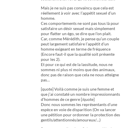
Mais je ne suis pas convaincu que cela est
réellement à voir avec l’appétit sexuel d’un
homme.
Ces comportements ne sont pas tous là pour
satisfaire un désir sexuel mais simplement
pour flatter un égo, se dire que l’on plait.
Car, comme Mérédith, je pense qu’un couple
peut largement satisfaire l’appétit d’un
homme exigeant en terme de fréquence
(Encore faut-il que la qualité soit présente
pour les 2).
Et pour ce qui est de la lassitude, nous ne
sommes ni plus ni moins que des animaux,
donc pas de raison que cela ne nous atteigne
pas…
[quote] Voilà comme je suis une femme et
que j’ai constaté un nombre impressionnants
d’hommes de ce genre [/quote]
Donc nous sommes les représentants d’une
espèce en voie de disparition (On va lancer
une pétition pour ordonner la protection des
gentils/attentionnés/amoureux/…)