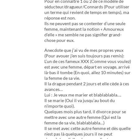
Pour en connaître 1 ou 2 de ce modèle de
séducteur/dragueur/Connards (Pour utiliser
un terme qui revient de temps en temps), ma
réponse est non.
Ils ne peuvent pas se contenter d’une seule
femme, maintenant la notion « Amoureux
d’elle » me semble ne pas signifier grand-
chose pour eux.
Anecdote que j’ai vu de mes propres yeux
(Pour avouer j’en suis toujours pas remis):
L’un de ces fameux XXX (Comme vous voulez)
est avec une femme, départ en voyage, arrivé
là-bas il tombe (En quoi, allez 10 minutes) sur
la femme de sa vie.
Il la drague pendant 2 jours et elle cède à ces
avances…
Lui : Je veux me marier et blablablabla….
Il se marie (Oui il va jusqu’au bout du
n’importe quoi).
Quelques mois plus tard, il divorce pour se
mettre avec une autre femme (Qui est la
femme de sa vie, blablablabla…)
Il se met avec cette autre femme et dès quelle
n’est pas là quelques jours il ne peut