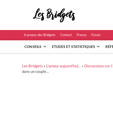
Skip
to
Les B
content
RÉFÉRENCES ET
A propos des Bridgets
Contact
Presse
Forum
CONSEILS
ETUDES ET STATISTIQUES
RÉF
Les Bridgets
»
L’amour aujourd’hui…
»
Discussions sur 
dans un couple…