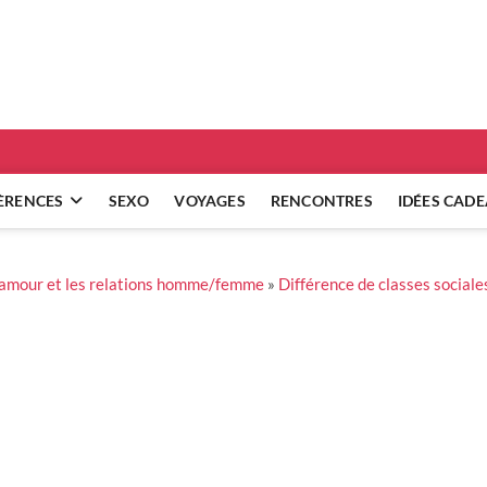
ridgets
 RÉFLEXIONS SUR NOS RELATIONS
ÈRENCES
SEXO
VOYAGES
RENCONTRES
IDÉES CAD
l’amour et les relations homme/femme
»
Différence de classes social