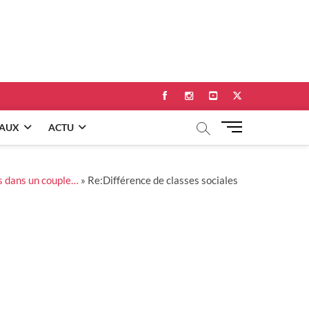
Facebook
Instagram
Youtube
Twitter
M
EAUX
ACTU
e
n
u
es dans un couple…
»
Re:Différence de classes sociales
B
u
t
t
o
n