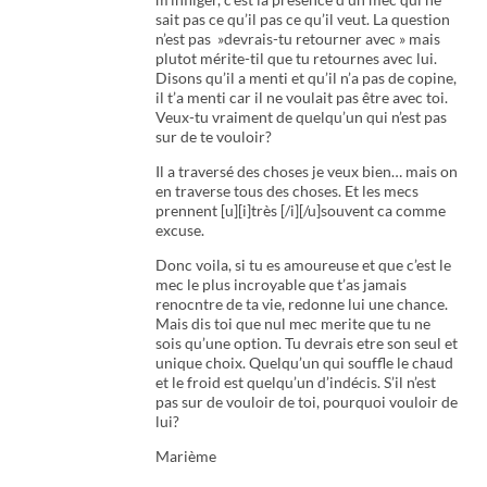
sait pas ce qu’il pas ce qu’il veut. La question
n’est pas »devrais-tu retourner avec » mais
plutot mérite-til que tu retournes avec lui.
Disons qu’il a menti et qu’il n’a pas de copine,
il t’a menti car il ne voulait pas être avec toi.
Veux-tu vraiment de quelqu’un qui n’est pas
sur de te vouloir?
Il a traversé des choses je veux bien… mais on
en traverse tous des choses. Et les mecs
prennent [u][i]très [/i][/u]souvent ca comme
excuse.
Donc voila, si tu es amoureuse et que c’est le
mec le plus incroyable que t’as jamais
renocntre de ta vie, redonne lui une chance.
Mais dis toi que nul mec merite que tu ne
sois qu’une option. Tu devrais etre son seul et
unique choix. Quelqu’un qui souffle le chaud
et le froid est quelqu’un d’indécis. S’il n’est
pas sur de vouloir de toi, pourquoi vouloir de
lui?
Marième