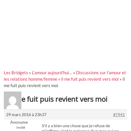
Les Bridgets
»
L’amour aujourd’hui…
»
Discussions sur l’amour et
les relations homme/femme
»
il me fuit puis revient vers moi
»
il
me fuit puis revient vers moi
il me fuit puis revient vers moi
29 mars 2016 à 23h37
#7941
Anonyme
S’il y a bien une chose que je refuse de
Invité
m’infliger, c’est la présence d’un mec qui ne