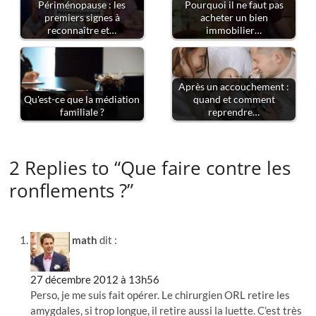
Périménopause : les
Pourquoi il ne faut pas
premiers signes à
acheter un bien
reconnaître et…
immobilier…
Après un accouchement :
Qu'est-ce que la médiation
quand et comment
familiale ?
reprendre…
2 Replies to “Que faire contre les
ronflements ?”
math
dit :
27 décembre 2012 à 13h56
Perso, je me suis fait opérer. Le chirurgien ORL retire les
amygdales, si trop longue, il retire aussi la luette. C’est très