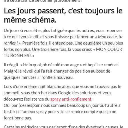
il a cette chance de dormir profondément ?
Les jours passent, c’est toujours le
même schéma.
Un jour où vous êtes plus fatiguée que les autres, vous repensez
à ce qu’il vous a dit, et vous finissez par lancer un
« Mon coeur, tu
ronfles ! ».
Première fois, il entend pas. Une deuxième un peu plus
forte, non plus. Une troisième fois, là vous criez: « MON COEUR
TU RONFLES ! »
Il réagit » Hein quoi, oh désolé mon ange » et hop il se rendort.
Malgré le réveil qui l’a fait changer de position au bout de
quelques minutes, il ronfle à nouveau.
Lors d’une énième nuit blanche alors que vous ne trouvez pas le
sommeil, vous chercher dans Google des solutions et vous
découvrez l’existence du
spray anti-ronflement
.
Oui par (des)espoir, nous sommes beaucoup un jour ou l’autre à
tester ce fameux spray pour vite se rendre compte que ça ne
fonctionne pas.
Certains médecins vous parleront d’une des éventuels causes, le