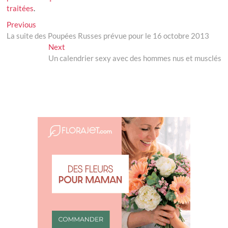
traitées
.
Navigation
Previous
Previous
post:
La suite des Poupées Russes prévue pour le 16 octobre 2013
de
Next
Next
l’article
post:
Un calendrier sexy avec des hommes nus et musclés