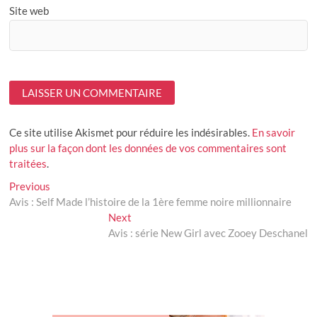
Site web
Ce site utilise Akismet pour réduire les indésirables.
En savoir
plus sur la façon dont les données de vos commentaires sont
traitées
.
Navigation
Previous
Previous
post:
Avis : Self Made l’histoire de la 1ère femme noire millionnaire
de
Next
Next
l’article
post:
Avis : série New Girl avec Zooey Deschanel