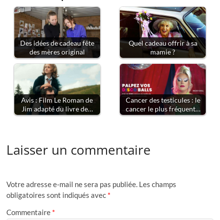
Des idées de cadeau fête
Quel cadeau offrir à sa
des mères original
mamie ?
Avis : Film Le Roman de
Cancer des testicules : le
Jim adapté du livre de…
cancer le plus fréquent…
Laisser un commentaire
Votre adresse e-mail ne sera pas publiée.
Les champs
obligatoires sont indiqués avec
*
Commentaire
*