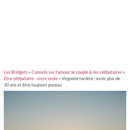
Les Bridgets
»
Conseils sur l'amour, le couple & les célibataires
»
Etre célibataire - vivre seule
»
Virginité tardive : avoir plus de
30 ans et être toujours puceau