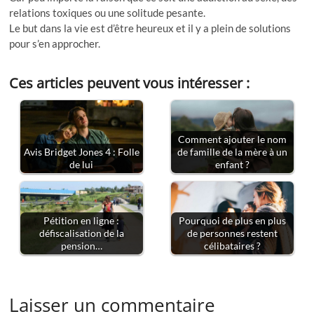
relations toxiques ou une solitude pesante.
Le but dans la vie est d’être heureux et il y a plein de solutions
pour s’en approcher.
Ces articles peuvent vous intéresser :
Comment ajouter le nom
Avis Bridget Jones 4 : Folle
de famille de la mère à un
de lui
enfant ?
Pétition en ligne :
Pourquoi de plus en plus
défiscalisation de la
de personnes restent
pension…
célibataires ?
Laisser un commentaire