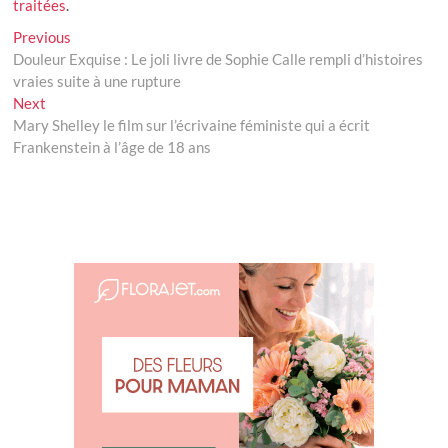
traitées
.
Navigation
Previous
Previous
post:
Douleur Exquise : Le joli livre de Sophie Calle rempli d’histoires
de
vraies suite à une rupture
l’article
Next
Next
post:
Mary Shelley le film sur l’écrivaine féministe qui a écrit
Frankenstein à l’âge de 18 ans