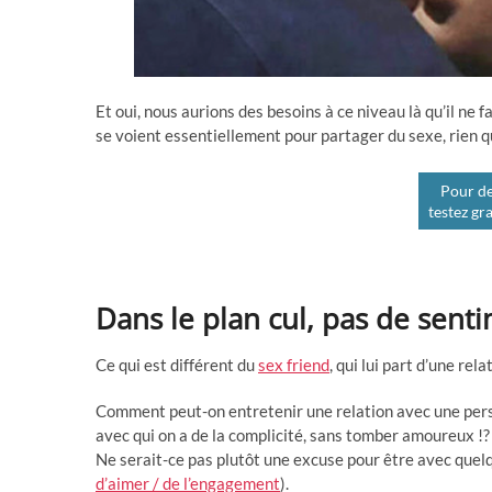
Et oui, nous aurions des besoins à ce niveau là qu’il ne
se voient essentiellement pour partager du sexe, rien q
Pour de
testez gr
Dans le plan cul, pas de sent
Ce qui est différent du
sex friend
, qui lui part d’une re
Comment peut-on entretenir une relation avec une perso
avec qui on a de la complicité, sans tomber amoureux !?
Ne serait-ce pas plutôt une excuse pour être avec quelq
d’aimer / de l’engagement
).