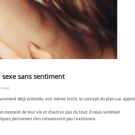
du sexe sans sentiment
n sexe
surement déjà entendu, voir même testé, le concept du plan cul, appel
n moment de leur vie et d’autres pas du tout. Il nous semblait
lques personnes n’en connaissent pas l’existence.