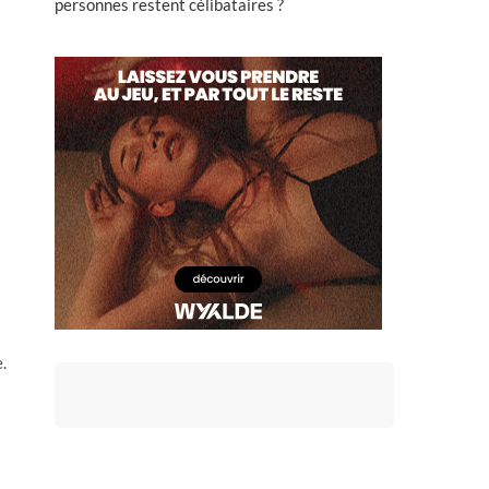
personnes restent célibataires ?
.