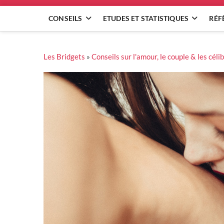
CONSEILS
ETUDES ET STATISTIQUES
RÉF
Les Bridgets
»
Conseils sur l'amour, le couple & les céli