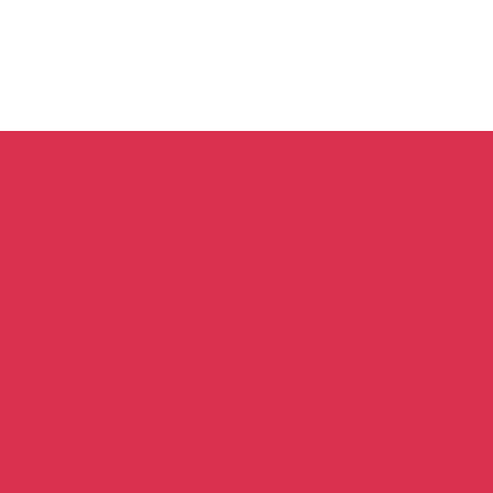
ridgets
 RÉFLEXIONS SUR NOS RELATIONS