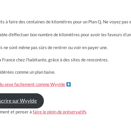
s à faire des centaines de kilomètres pour un Plan Q. Ne voyez pas 
able d’effectuer bon nombre de kilomètres pour avoir les faveurs d’u
ls ne sont même pas sûrs de rentrer ou voir en payer une.
France chez l’habitante, grâce à des sites de rencontres.
sidérées comme un plan baise.
 du sexe facilement comme Wyylde
nscrire sur Wyylde
tement et penser à
faire le plein de préservatifs