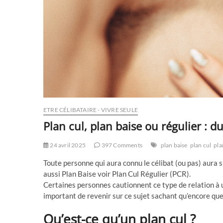
ETRE CÉLIBATAIRE - VIVRE SEULE
Plan cul, plan baise ou régulier : 
24 avril 2025
397 Comments
plan baise
plan cul
pla
Toute personne qui aura connu le célibat (ou pas) aura 
aussi Plan Baise voir Plan Cul Régulier (PCR).
Certaines personnes cautionnent ce type de relation à u
important de revenir sur ce sujet sachant qu’encore que
Qu’est-ce qu’un plan cul ?