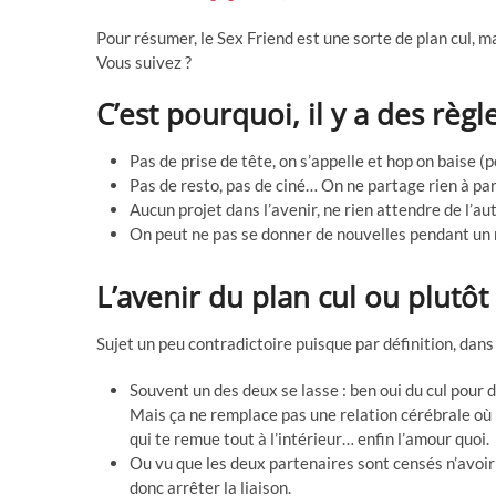
Pour résumer, le Sex Friend est une sorte de plan cul, ma
Vous suivez ?
C’est pourquoi, il y a des règl
Pas de prise de tête, on s’appelle et hop on baise (p
Pas de resto, pas de ciné… On ne partage rien à par
Aucun projet dans l’avenir, ne rien attendre de l’aut
On peut ne pas se donner de nouvelles pendant un mo
L’avenir du plan cul ou plutôt 
Sujet un peu contradictoire puisque par définition, dans le
Souvent un des deux se lasse : ben oui du cul pour 
Mais ça ne remplace pas une relation cérébrale où l’
qui te remue tout à l’intérieur… enfin l’amour quoi.
Ou vu que les deux partenaires sont censés n’avoir
donc arrêter la liaison.