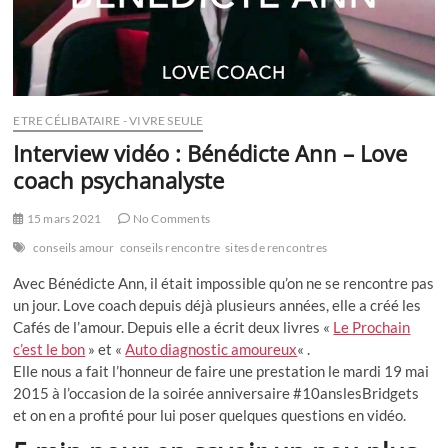
ETRE CÉLIBATAIRE - VIVRE SEULE
Interview vidéo : Bénédicte Ann – Love
coach psychanalyste
15 mars 2021
No Comments
conseils amour
conseils rencontre
sites de rencontres
Avec Bénédicte Ann, il était impossible qu’on ne se rencontre pas
un jour. Love coach depuis déjà plusieurs années, elle a créé les
Cafés de l’amour. Depuis elle a écrit deux livres «
Le Prochain
c’est le bon
» et «
Auto diagnostic amoureux
« .
Elle nous a fait l’honneur de faire une prestation le mardi 19 mai
2015 à l’occasion de la soirée anniversaire #10anslesBridgets
et on en a profité pour lui poser quelques questions en vidéo.