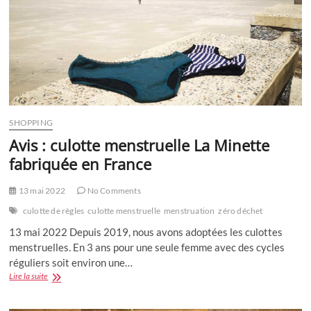
SHOPPING
Avis : culotte menstruelle La Minette
fabriquée en France
13 mai 2022
No Comments
culotte de règles
culotte menstruelle
menstruation
zéro déchet
13 mai 2022 Depuis 2019, nous avons adoptées les culottes
menstruelles. En 3 ans pour une seule femme avec des cycles
réguliers soit environ une…
Avis
Lire la suite
:
culotte