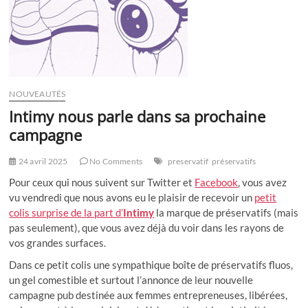
?
NOUVEAUTÉS
Intimy nous parle dans sa prochaine
campagne
24 avril 2025
No Comments
preservatif
préservatifs
Pour ceux qui nous suivent sur Twitter et
Facebook
, vous avez
vu vendredi que nous avons eu le plaisir de recevoir un
petit
colis surprise de la part d’
Intimy
la marque de préservatifs (mais
pas seulement), que vous avez déjà du voir dans les rayons de
vos grandes surfaces.
Dans ce petit colis une sympathique boîte de préservatifs fluos,
un gel comestible et surtout l’annonce de leur nouvelle
campagne pub destinée aux femmes entrepreneuses, libérées,