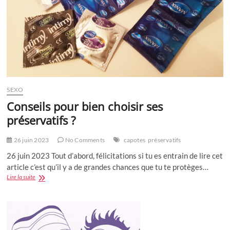
SEXO
Conseils pour bien choisir ses
préservatifs ?
26 juin 2023
No Comments
capotes
préservatifs
26 juin 2023 Tout d’abord, félicitations si tu es entrain de lire cet
article c’est qu’il y a de grandes chances que tu te protèges…
Conseils
Lire la suite
pour
bien
choisir
ses
préservatifs