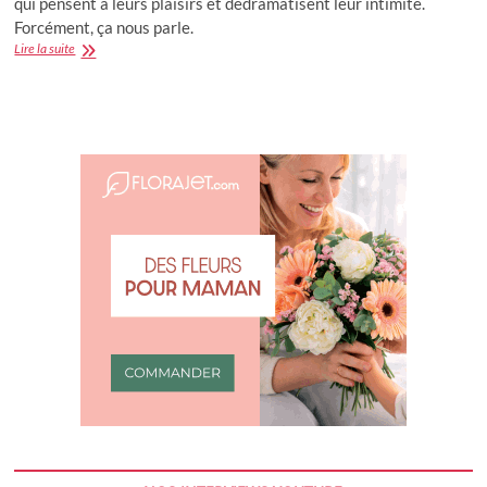
qui pensent à leurs plaisirs et dédramatisent leur intimité.
Forcément, ça nous parle.
Intimy
Lire la suite
nous
parle
dans
sa
prochaine
campagne