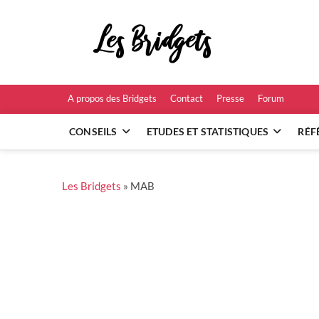
Skip
to
Les B
content
RÉFÉRENCES ET
A propos des Bridgets
Contact
Presse
Forum
CONSEILS
ETUDES ET STATISTIQUES
RÉF
Les Bridgets
»
MAB