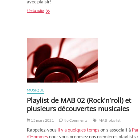
avec plaisir!
Playlist
Lire la suite
de
MAB
03
:
par
le
piège
à
filles,
expert
en
séduction.
MUSIQUE
Playlist de MAB 02 (Rock’n’roll) et
plusieurs découvertes musicales
15 mars 2021
No Comments
MAB
playlist
Rappelez-vous
il y a quelques temps
on s’associait à
Pa
d’Hommes
pour vous proposez nos premières playlists 