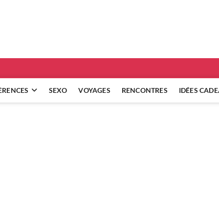
ridgets
 RÉFLEXIONS SUR NOS RELATIONS
ÈRENCES
SEXO
VOYAGES
RENCONTRES
IDÉES CAD