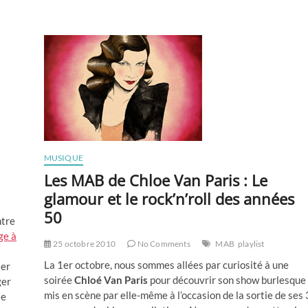
MUSIQUE
Les MAB de Chloe Van Paris : Le
glamour et le rock’n’roll des années
50
ntre
ge à
25 octobre 2010
No Comments
MAB
playlist
La 1er octobre, nous sommes allées par curiosité à une
ier
soirée
Chloé Van Paris
pour découvrir son show burlesque
ger
mis en scène par elle-même à l’occasion de la sortie de ses 
te