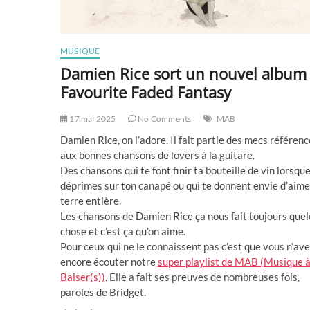
MUSIQUE
Damien Rice sort un nouvel album
Favourite Faded Fantasy
17 mai 2025
No Comments
MAB
Damien Rice, on l’adore. Il fait partie des mecs référen
aux bonnes chansons de lovers à la guitare.
Des chansons qui te font finir ta bouteille de vin lorsque
déprimes sur ton canapé ou qui te donnent envie d’aime
terre entière.
Les chansons de Damien Rice ça nous fait toujours que
chose et c’est ça qu’on aime.
Pour ceux qui ne le connaissent pas c’est que vous n’av
encore écouter notre
super playlist de MAB (Musique 
Baiser(s))
. Elle a fait ses preuves de nombreuses fois,
paroles de Bridget.