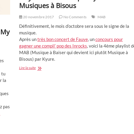
Musiques à Bisous
20 novembre 2017
No Comments
MAB
Définitivement, le mois d’octobre sera sous le signe de la
 My
musique.
Après un
très bon concert de Fauve
, un
concours pour
gagner une compil’ pop des Inrocks
, voici la 4ème playlist d
MAB (Musique à Baiser qui devient ici plutôt Musique à
Bisous) par Kyure.
ces
Playlist
Lire la suite
de
 tu
MAB
r la
04
par
lques
Kyure
des
Musiques
ez pas
à
à
Bisous