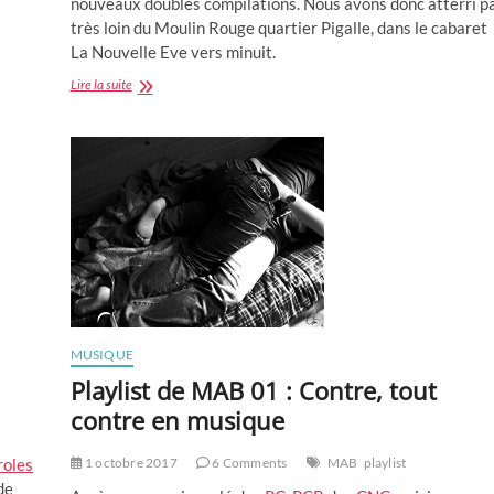
nouveaux doubles compilations. Nous avons donc atterri p
très loin du Moulin Rouge quartier Pigalle, dans le cabaret
La Nouvelle Eve vers minuit.
Les
Lire la suite
MAB
de
Chloe
Van
Paris
:
Le
glamour
et
le
rock’n’roll
des
années
MUSIQUE
50
Playlist de MAB 01 : Contre, tout
contre en musique
roles
1 octobre 2017
6 Comments
MAB
playlist
de