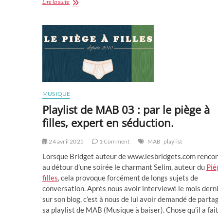
Damien
Lire la suite
Rice
sort
un
nouvel
album
My
Favourite
Faded
Fantasy
MUSIQUE
Playlist de MAB 03 : par le piège à
filles, expert en séduction.
24 avril 2025
1 Comment
MAB
playlist
Lorsque Bridget auteur de www.lesbridgets.com renco
au détour d’une soirée le charmant Selim, auteur du
Piè
filles
, cela provoque forcément de longs sujets de
conversation. Après nous avoir interviewé le mois dern
sur son blog, c’est à nous de lui avoir demandé de parta
sa playlist de MAB (Musique à baiser). Chose qu’il a fai