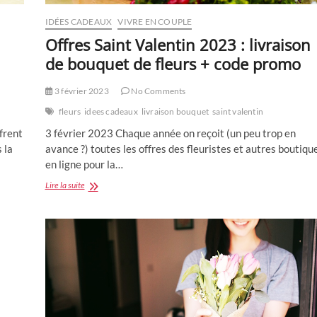
IDÉES CADEAUX
VIVRE EN COUPLE
Offres Saint Valentin 2023 : livraison
de bouquet de fleurs + code promo
3 février 2023
No Comments
fleurs
idees cadeaux
livraison bouquet
saint valentin
frent
3 février 2023 Chaque année on reçoit (un peu trop en
 la
avance ?) toutes les offres des fleuristes et autres boutiqu
en ligne pour la…
Offres
Lire la suite
Saint
Valentin
2023
:
livraison
de
bouquet
de
fleurs
+