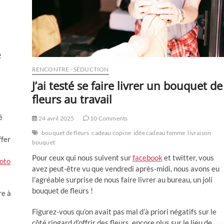
code
promo
e
RENCONTRE - SÉDUCTION
J’ai testé se faire livrer un bouquet de
fleurs au travail
é
24 avril 2025
10 Comments
bouquet de fleurs
cadeau copine
idée cadeau femme
livraison
ffer
bouquet
Pour ceux qui nous suivent sur
facebook
et twitter, vous
hoto
avez peut-être vu que vendredi après-midi, nous avons eu
l’agréable surprise de nous faire livrer au bureau, un joli
bouquet de fleurs !
re à
Figurez-vous qu’on avait pas mal d’à priori négatifs sur le
côté ringard d’offrir des fleurs, encore plus sur le lieu de