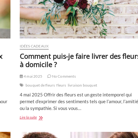
IDÉES CADEAUX
x
Comment puis-je faire livrer des fleur
à domicile ?
4 mai 2025
No Comments
bouquet de fleurs
fleurs
livraison bouquet
4 mai 2025 Offrir des fleurs est un geste intemporel qui
mour
permet d’exprimer des sentiments tels que l’amour, l’amiti
ou la sympathie. Si vous vous…
Comment
Lire la suite
puis-
je
faire