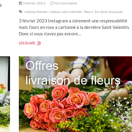
3 février 2023
No Comments
à
cadeau femme
cadeau saint valentin
fleurs
livraison bouquet
3 février 2023 Instagram a sûrement une responsabilité
mais l’ours en rose a cartonné à la dernière Saint Valentin.
Donc si vous n’avez pas encore…
Idée
Lire la suite
cadeau
:
Un
ours
en
rose
artificielle
mais
éternelle