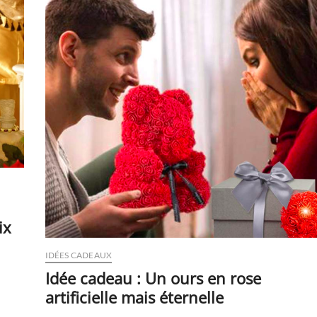
livrer
des
fleurs
à
domicile
?
ix
IDÉES CADEAUX
Idée cadeau : Un ours en rose
artificielle mais éternelle