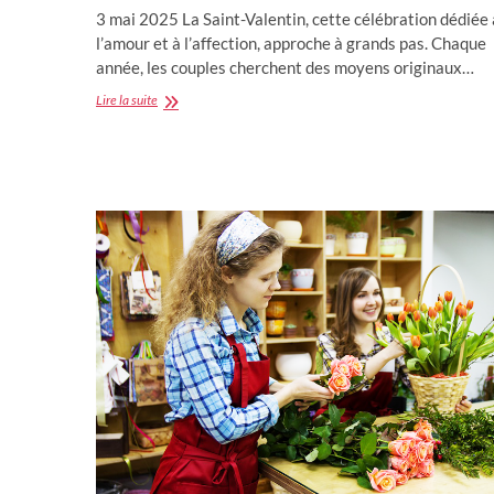
3 mai 2025 La Saint-Valentin, cette célébration dédiée 
l’amour et à l’affection, approche à grands pas. Chaque
année, les couples cherchent des moyens originaux…
Livrer
Lire la suite
des
Fleurs
pour
la
Saint-
Valentin
:
toujours
un
très
bon
choix
pour
2026