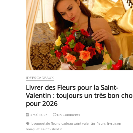
le
plus
offert
aux
mamans
?
IDÉES CADEAUX
Livrer des Fleurs pour la Saint-
Valentin : toujours un très bon cho
pour 2026
3 mai 2025
No Comments
bouquet de fleurs
cadeau saint valentin
fleurs
livraison
bouquet
saint valentin