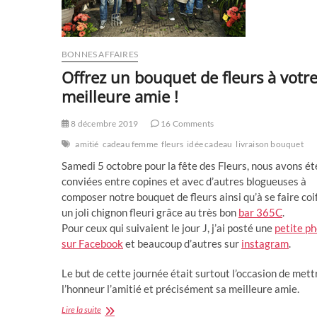
BONNES AFFAIRES
Offrez un bouquet de fleurs à votr
meilleure amie !
8 décembre 2019
16 Comments
amitié
cadeau femme
fleurs
idée cadeau
livraison bouquet
Samedi 5 octobre pour la fête des Fleurs, nous avons ét
conviées entre copines et avec d’autres blogueuses à
composer notre bouquet de fleurs ainsi qu’à se faire coi
un joli chignon fleuri grâce au très bon
bar 365C
.
Pour ceux qui suivaient le jour J, j’ai posté une
petite p
sur Facebook
et beaucoup d’autres sur
instagram
.
Le but de cette journée était surtout l’occasion de mett
l’honneur l’amitié et précisément sa meilleure amie.
Offrez
Lire la suite