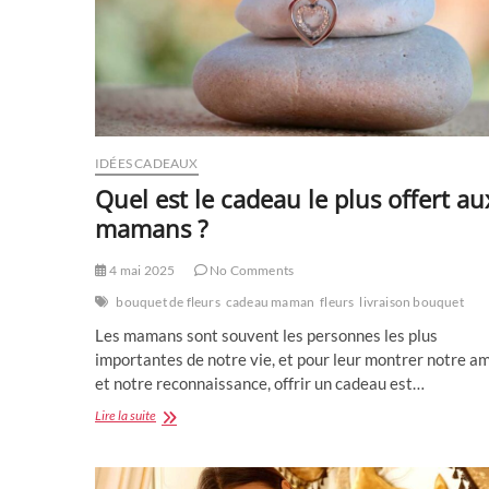
Saint
Valentin
en
2026
?
IDÉES CADEAUX
Quel est le cadeau le plus offert au
mamans ?
4 mai 2025
No Comments
bouquet de fleurs
cadeau maman
fleurs
livraison bouquet
Les mamans sont souvent les personnes les plus
importantes de notre vie, et pour leur montrer notre a
et notre reconnaissance, offrir un cadeau est…
Quel
Lire la suite
est
le
cadeau