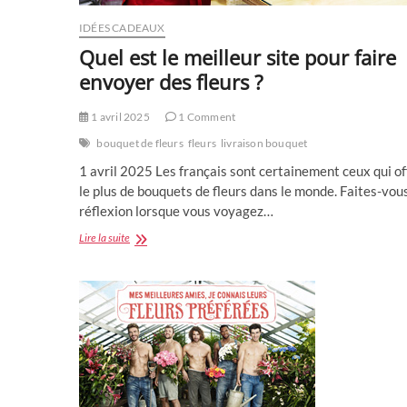
IDÉES CADEAUX
Quel est le meilleur site pour faire
envoyer des fleurs ?
1 avril 2025
1 Comment
bouquet de fleurs
fleurs
livraison bouquet
1 avril 2025 Les français sont certainement ceux qui of
le plus de bouquets de fleurs dans le monde. Faites-vous
réflexion lorsque vous voyagez…
Quel
Lire la suite
est
le
meilleur
site
pour
faire
envoyer
des
fleurs
?