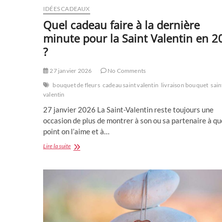
IDÉES CADEAUX
Quel cadeau faire à la dernière
minute pour la Saint Valentin en 2
?
27 janvier 2026
No Comments
bouquet de fleurs
cadeau saint valentin
livraison bouquet
sain
valentin
27 janvier 2026 La Saint-Valentin reste toujours une
occasion de plus de montrer à son ou sa partenaire à qu
point on l’aime et à…
Quel
Lire la suite
cadeau
faire
à
la
dernière
minute
pour
la