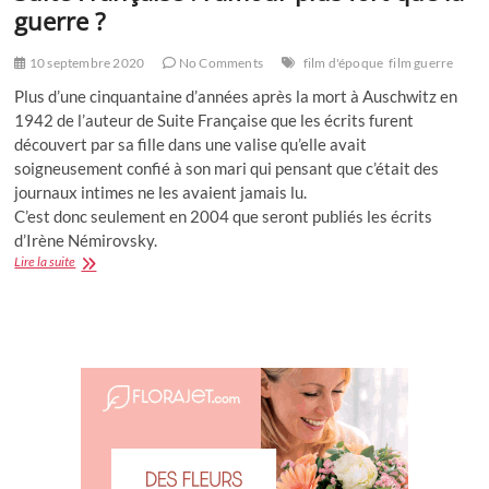
guerre ?
10 septembre 2020
No Comments
film d'époque
film guerre
Plus d’une cinquantaine d’années après la mort à Auschwitz en
1942 de l’auteur de Suite Française que les écrits furent
découvert par sa fille dans une valise qu’elle avait
soigneusement confié à son mari qui pensant que c’était des
journaux intimes ne les avaient jamais lu.
C’est donc seulement en 2004 que seront publiés les écrits
d’Irène Némirovsky.
Suite
Lire la suite
Française
:
l’amour
plus
fort
que
la
guerre
?