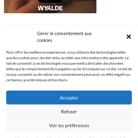
Gérer le consentement aux
cookies
Pour offrir les meilleures expériences, nous utilisons des technologies telles
que les cookies pour stocker et/ou accéder aux informations des appareils. Le
fait de consentir à ces technologies nous permettra de traiter des données
telles que le comportement de navigation ou les ID uniques sur ce site. Le fait de
ne pas consentir ou de retirer son consentement peut avoir un effet négatif sur
certaines caractéristiques et fonctions.
Facebook
Instagram
Youtube
Twitter
Accepter
Politique de confidentialité
Mentions légales
Refuser
Politique de cookies (UE)
Voir les préférences
Les Bridgets
| Designed by:
Theme Freesia
|
WordPress
| © Copyright All right
reserved