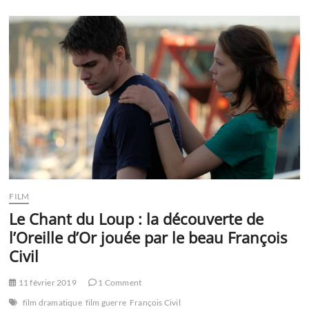
Une
vie
cachée
inspiré
de
faits
réels,
écrit
et
réalisé
par
Terrence
Malick
FILM
Le Chant du Loup : la découverte de
l’Oreille d’Or jouée par le beau François
Civil
11 février 2019
1 Comment
film dramatique
film guerre
François Civil