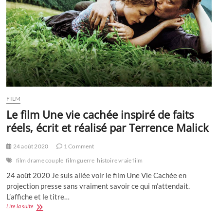
FILM
Le film Une vie cachée inspiré de faits
réels, écrit et réalisé par Terrence Malick
24 août 2020
1 Comment
film drame couple
film guerre
histoire vraie film
24 août 2020 Je suis allée voir le film Une Vie Cachée en
projection presse sans vraiment savoir ce qui m’attendait.
L’affiche et le titre…
Le
Lire la suite
film