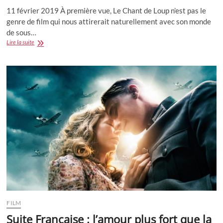
11 février 2019 À première vue, Le Chant de Loup n’est pas le
genre de film qui nous attirerait naturellement avec son monde
de sous…
Le
Lire la suite
Chant
du
Loup
:
la
découverte
de
l’Oreille
d’Or
jouée
par
le
beau
François
Civil
FILM
Suite Française : l’amour plus fort que la